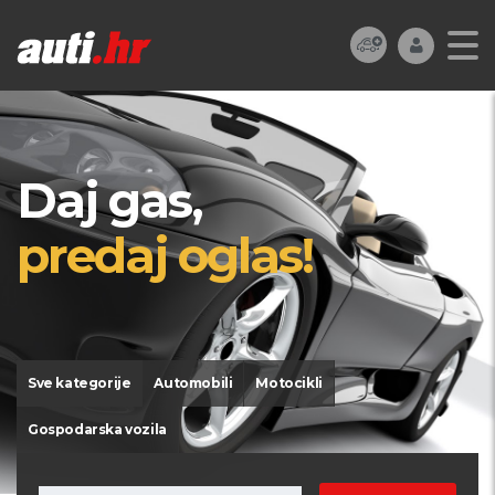
Daj gas,
predaj oglas!
Sve kategorije
Automobili
Motocikli
Gospodarska vozila