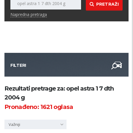
PRETRAŽI
Napredna pretraga
FILTERI
Kategorija
Rezultati pretrage za: opel astra 1 7 dth
2004 g
Županija
Pronađeno:
1621
oglasa
Samo sa slikom
Važniji
PRETRAŽI