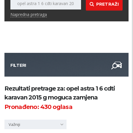
PRETRAŽI
Napredna pretraga
FILTERI
Kategorija
Rezultati pretrage za: opel astra 1 6 cdti
karavan 2015 g moguca zamjena
Županija
Pronađeno:
430
oglasa
Samo sa slikom
Važniji
PRETRAŽI