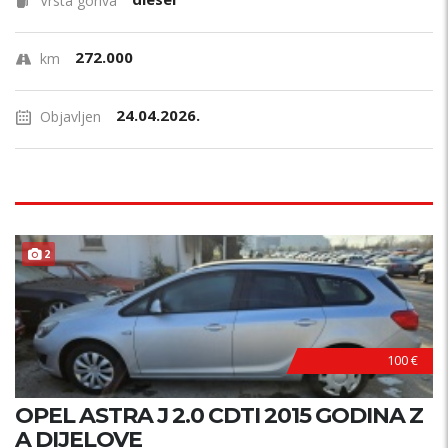
Vrsta goriva
272.000
km
24.04.2026.
Objavljen
2
100 €
OPEL ASTRA J 2.0 CDTI 2015 GODINA Z
A DIJELOVE