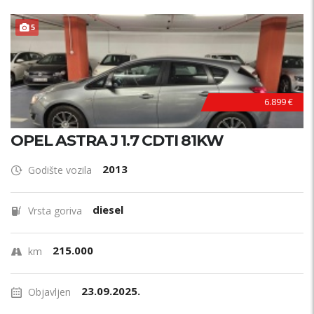
PRILIKA !
5
6.899 €
OPEL ASTRA J 1.7 CDTI 81KW
2013
Godište vozila
diesel
Vrsta goriva
215.000
km
23.09.2025.
Objavljen