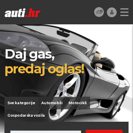
Daj gas,
predaj oglas!
Sve kategorije
Automobili
Motocikli
Gospodarska vozila