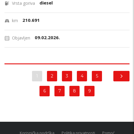
diesel
Vrsta goriva
210.691
km
09.02.2026.
Objavljen
1
2
3
4
5
6
7
8
9
Korisnička podrška
Politika privatnosti
Pomoć