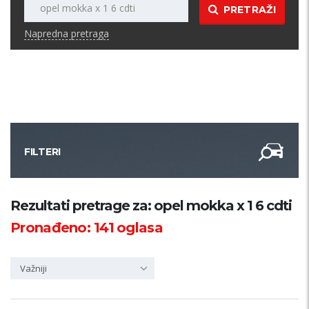
PRETRAŽI
Napredna pretraga
FILTERI
Kategorija
Rezultati pretrage za: opel mokka x 1 6 cdti
Pronađeno:
141
oglasa
Županija
Važniji
Samo sa slikom
PRETRAŽI