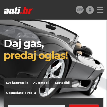
Daj gas,
predaj oglas!
Sve kategorije
Automobili
Motocikli
Gospodarska vozila