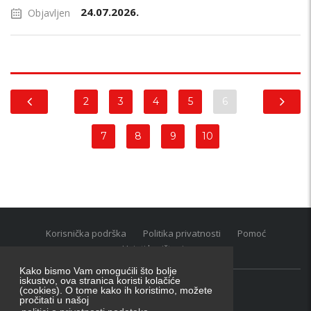
24.07.2026.
Objavljen
2
3
4
5
6
7
8
9
10
Korisnička podrška
Politika privatnosti
Pomoć
Uvjeti korištenja
Kako bismo Vam omogućili što bolje
iskustvo, ova stranica koristi kolačiće
(cookies). O tome kako ih koristimo, možete
Oglasnik grupacija:
posao.hr
|
oglasnik.hr
|
auti.hr
pročitati u našoj
Tečaj za konverziju u EUR valutu: 1 euro = 7.53450 kn