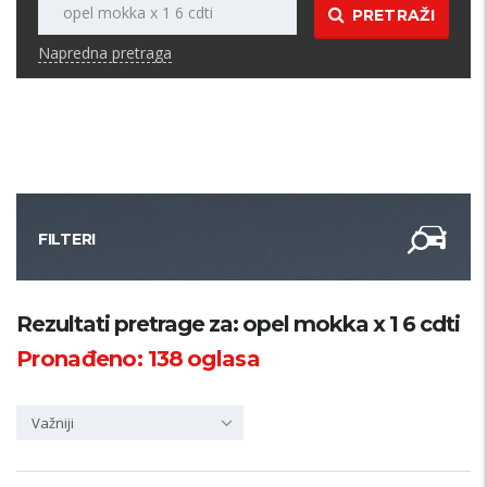
PRETRAŽI
Napredna pretraga
FILTERI
Kategorija
Rezultati pretrage za: opel mokka x 1 6 cdti
Pronađeno:
138
oglasa
Županija
Važniji
Samo sa slikom
PRETRAŽI