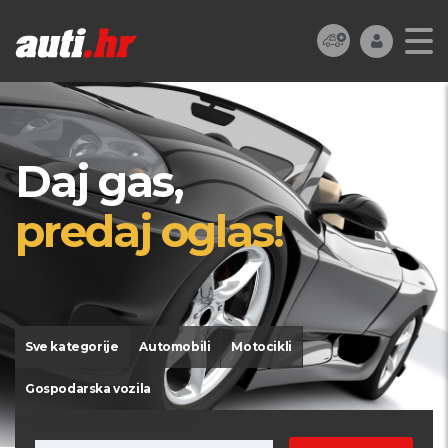
Daj gas,
predaj oglas!
Sve kategorije
Automobili
Motocikli
Gospodarska vozila