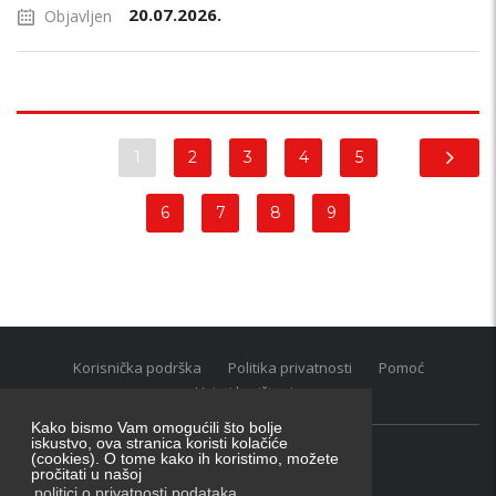
20.07.2026.
Objavljen
1
2
3
4
5
6
7
8
9
Korisnička podrška
Politika privatnosti
Pomoć
Uvjeti korištenja
Kako bismo Vam omogućili što bolje
iskustvo, ova stranica koristi kolačiće
(cookies). O tome kako ih koristimo, možete
Oglasnik grupacija:
posao.hr
|
oglasnik.hr
|
auti.hr
pročitati u našoj
Tečaj za konverziju u EUR valutu: 1 euro = 7.53450 kn
politici o privatnosti podataka
.