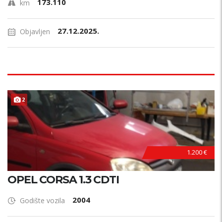
173.110
km
27.12.2025.
Objavljen
2
1.200 €
OPEL CORSA 1.3 CDTI
2004
Godište vozila