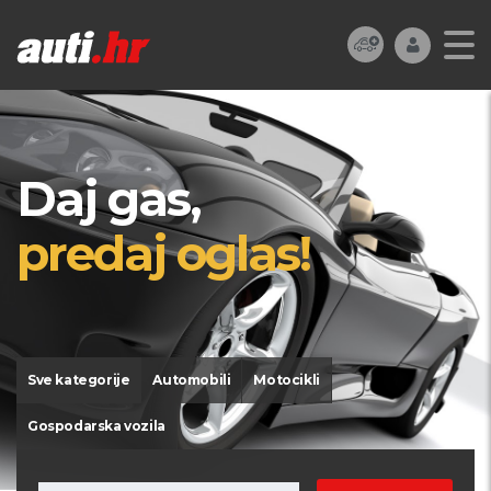
Daj gas,
predaj oglas!
Sve kategorije
Automobili
Motocikli
Gospodarska vozila