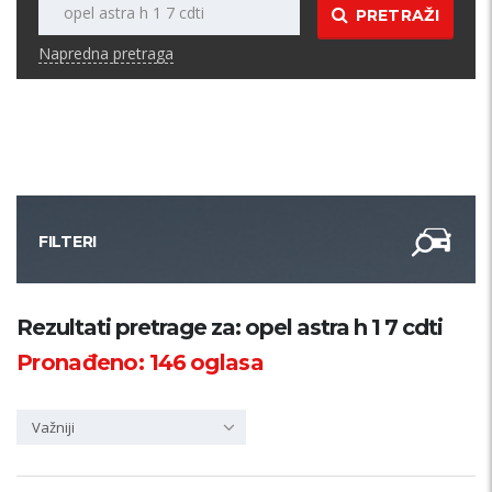
PRETRAŽI
Napredna pretraga
FILTERI
Kategorija
Rezultati pretrage za: opel astra h 1 7 cdti
Pronađeno:
146
oglasa
Županija
Važniji
Samo sa slikom
PRETRAŽI