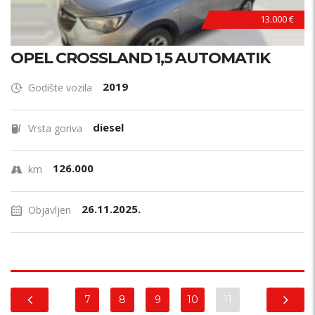
13.000 €
OPEL CROSSLAND 1,5 AUTOMATIK
2019
Godište vozila
diesel
Vrsta goriva
126.000
km
26.11.2025.
Objavljen
7
8
9
10
11