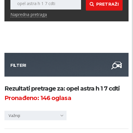
PRETRAŽI
Napredna pretraga
FILTERI
Kategorija
Rezultati pretrage za: opel astra h 1 7 cdti
Pronađeno:
146
oglasa
Županija
Važniji
Samo sa slikom
PRETRAŽI