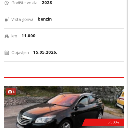
2023
Godište vozila
benzin
Vrsta goriva
11.000
km
15.05.2026.
Objavljen
PRILIKA !
6
5.500 €