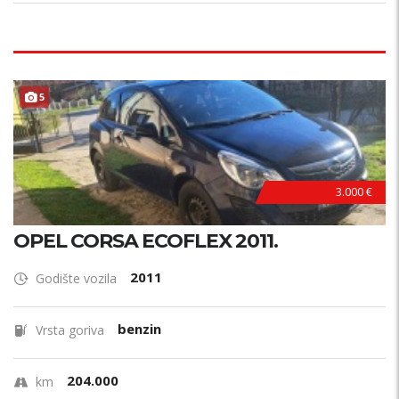
5
3.000 €
OPEL CORSA ECOFLEX 2011.
2011
Godište vozila
benzin
Vrsta goriva
204.000
km