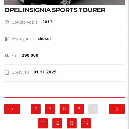
OPEL INSIGNIA SPORTS TOURER
2013
Godište vozila
diesel
Vrsta goriva
290.000
km
01.11.2025.
Objavljen
6
7
8
9
10
11
12
13
14