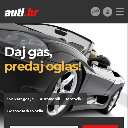
Daj gas,
predaj oglas!
Sve kategorije
Automobili
Motocikli
Gospodarska vozila