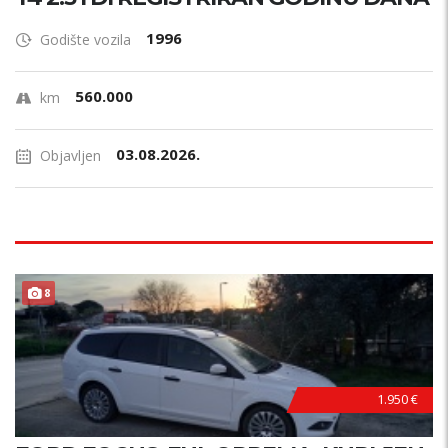
1996
Godište vozila
560.000
km
03.08.2026.
Objavljen
8
1.950 €