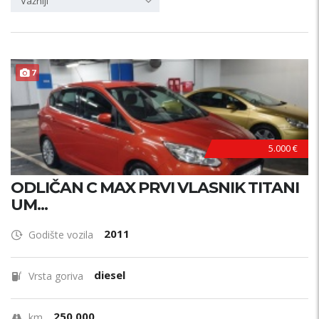
Važniji
7
5.000 €
ODLIČAN C MAX PRVI VLASNIK TITANI
UM...
2011
Godište vozila
diesel
Vrsta goriva
250.000
km