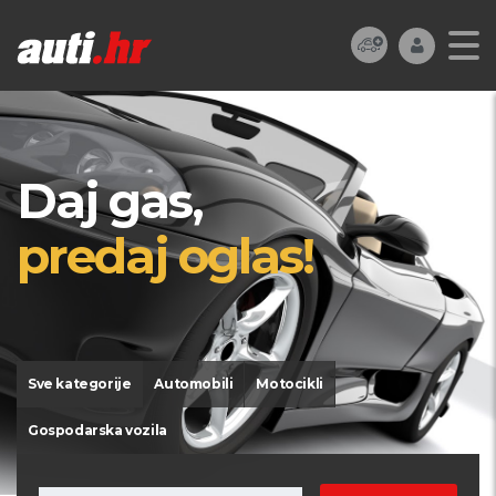
Daj gas,
predaj oglas!
Sve kategorije
Automobili
Motocikli
Gospodarska vozila