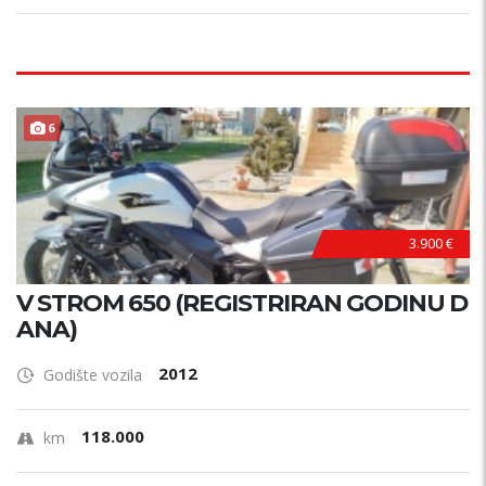
6
3.900 €
V STROM 650 (REGISTRIRAN GODINU D
ANA)
2012
Godište vozila
118.000
km