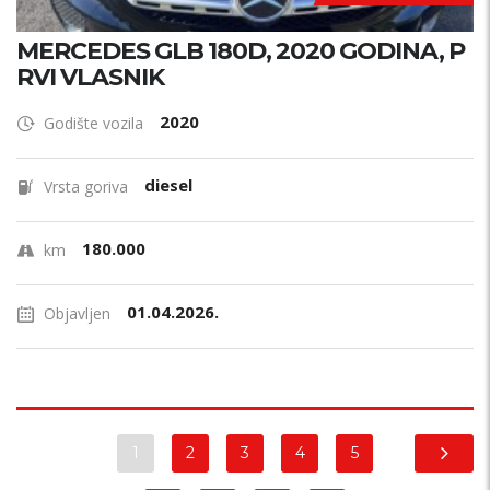
MERCEDES GLB 180D, 2020 GODINA, P
RVI VLASNIK
2020
Godište vozila
diesel
Vrsta goriva
180.000
km
01.04.2026.
Objavljen
1
2
3
4
5