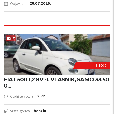
20.07.2026.
Objavljen
17
13.100 €
FIAT 500 1,2 8V -1. VLASNIK, SAMO 33.50
0...
2019
Godište vozila
benzin
Vrsta goriva