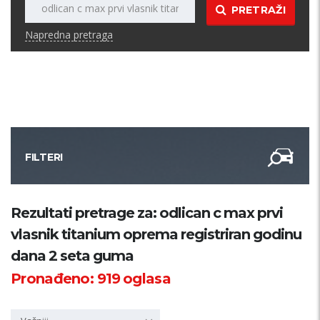
PRETRAŽI
Napredna pretraga
FILTERI
Kategorija
Rezultati pretrage za: odlican c max prvi
vlasnik titanium oprema registriran godinu
Županija
dana 2 seta guma
Pronađeno:
919
oglasa
Samo sa slikom
PRETRAŽI