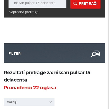
PRETRAŽI
Napredna pretraga
FILTERI
Kategorija
Rezultati pretrage za: nissan pulsar 15
dciacenta
Županija
Pronađeno:
22
oglasa
Samo sa slikom
Važniji
PRETRAŽI