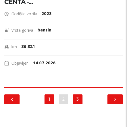
CENTA -...
2023
Godište vozila
benzin
Vrsta goriva
36.321
km
14.07.2026.
Objavljen
1
2
3