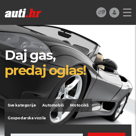
Daj gas,
predaj oglas!
Sve kategorije
Automobili
Motocikli
Gospodarska vozila