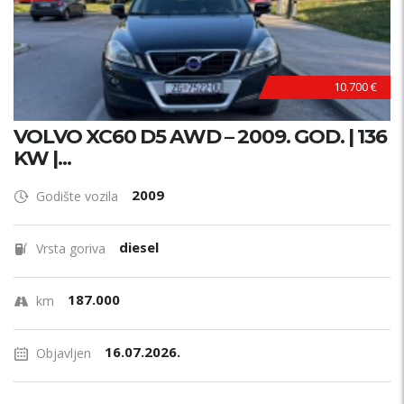
10.700 €
VOLVO XC60 D5 AWD – 2009. GOD. | 136
KW |...
2009
Godište vozila
diesel
Vrsta goriva
187.000
km
16.07.2026.
Objavljen