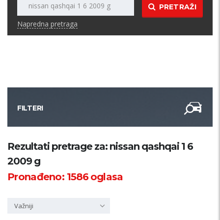
PRETRAŽI
Napredna pretraga
FILTERI
Kategorija
Rezultati pretrage za: nissan qashqai 1 6
2009 g
Županija
Pronađeno:
1586
oglasa
Samo sa slikom
Važniji
PRETRAŽI