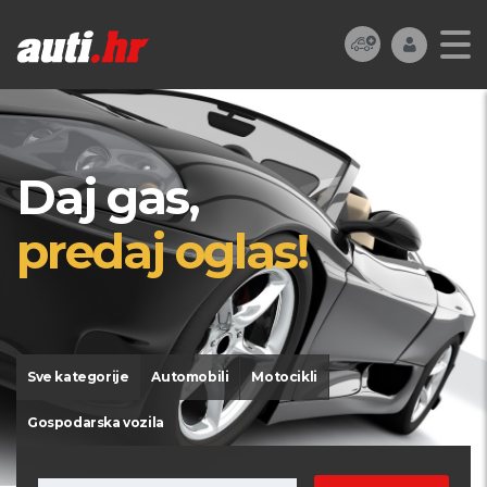
Daj gas,
predaj oglas!
Sve kategorije
Automobili
Motocikli
Gospodarska vozila