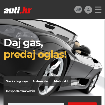
Daj gas,
predaj oglas!
Sve kategorije
Automobili
Motocikli
Gospodarska vozila