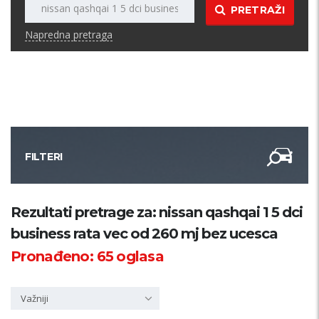
PRETRAŽI
Napredna pretraga
FILTERI
Kategorija
Rezultati pretrage za: nissan qashqai 1 5 dci
business rata vec od 260 mj bez ucesca
Županija
Pronađeno:
65
oglasa
Samo sa slikom
Važniji
PRETRAŽI