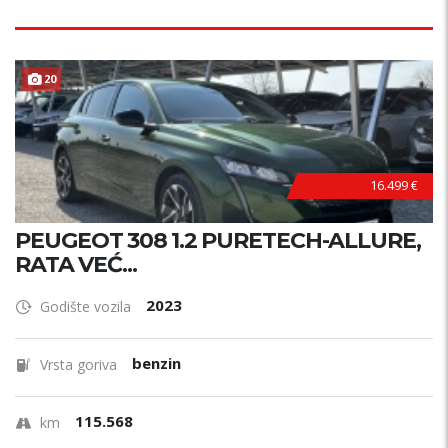
20
16.499 €
PEUGEOT 308 1.2 PURETECH-ALLURE,
RATA VEĆ...
2023
Godište vozila
benzin
Vrsta goriva
115.568
km