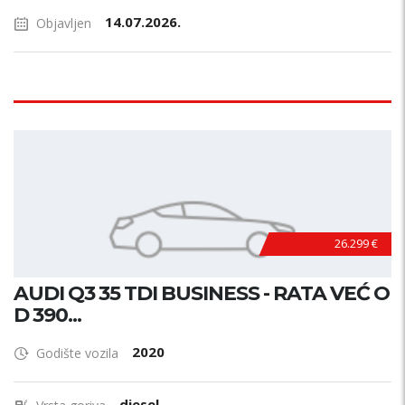
14.07.2026.
Objavljen
26.299 €
AUDI Q3 35 TDI BUSINESS - RATA VEĆ O
D 390...
2020
Godište vozila
diesel