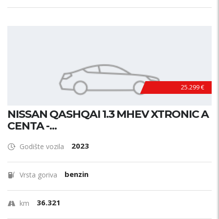
25.299 €
NISSAN QASHQAI 1.3 MHEV XTRONIC A
CENTA -...
2023
Godište vozila
benzin
Vrsta goriva
36.321
km