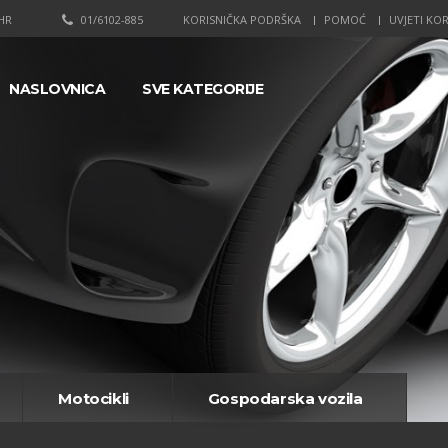
HR
01/6102-885
KORISNIČKA PODRŠKA
POMOĆ
UVJETI KOR
NASLOVNICA
SVE KATEGORIJE
Motocikli
Gospodarska vozila