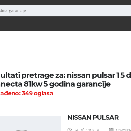
ultati pretrage za: nissan pulsar 1 5 d
necta 81kw 5 godina garancije
nađeno:
349
oglasa
NISSAN PULSAR
GODIŠTE VOZILA
OBJAVLJE