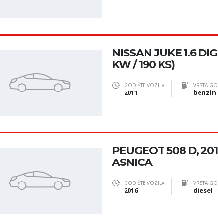
NISSAN JUKE 1.6 DIG
KW / 190 KS)
GODIŠTE VOZILA
VRSTA GO
2011
benzin
PEUGEOT 508 D, 201
ASNICA
GODIŠTE VOZILA
VRSTA GO
2016
diesel