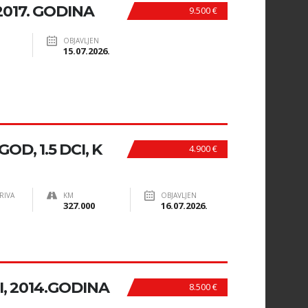
2017. GODINA
9.500 €
OBJAVLJEN
15.07.2026.
OD, 1.5 DCI, K
4.900 €
RIVA
KM
OBJAVLJEN
327.000
16.07.2026.
I, 2014.GODINA
8.500 €