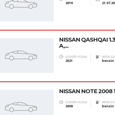
2016
21.07.20
NISSAN QASHQAI 1.3
A,...
GODIŠTE VOZILA
VRSTA GO
2021
benzin
NISSAN NOTE 2008 1
GODIŠTE VOZILA
VRSTA GO
2008
benzin