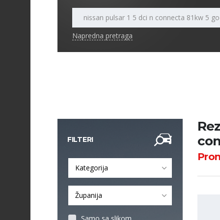
Napredna pretraga
Rez
con
FILTERI
Pro
Kategorija
Županija
Samo sa slikom