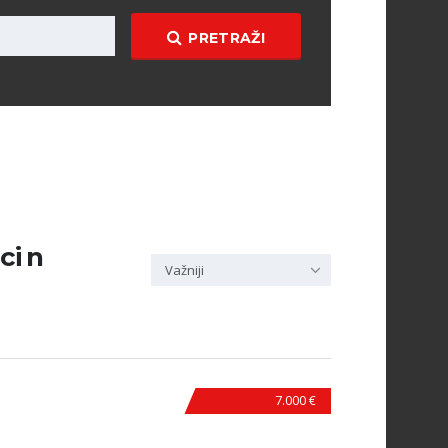
PRETRAŽI
ci n
Važniji
7.000 €
N