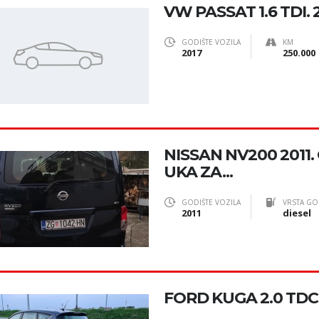
VW PASSAT 1.6 TDI. 
GODIŠTE VOZILA
KM
2017
250.000
NISSAN NV200 2011. G
UKA ZA...
GODIŠTE VOZILA
VRSTA GO
2011
diesel
FORD KUGA 2.0 TDC