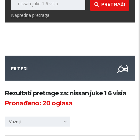
PRETRAŽI
Napredna pretraga
FILTERI
Kategorija
Rezultati pretrage za: nissan juke 1 6 visia
Pronađeno:
20
oglasa
Županija
Važniji
Samo sa slikom
PRETRAŽI