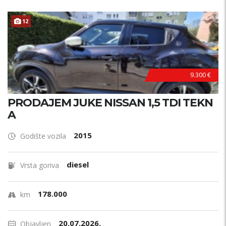
12
9.300 €
PRODAJEM JUKE NISSAN 1,5 TDI TEKN
A
2015
Godište vozila
diesel
Vrsta goriva
178.000
km
20.07.2026.
Objavljen