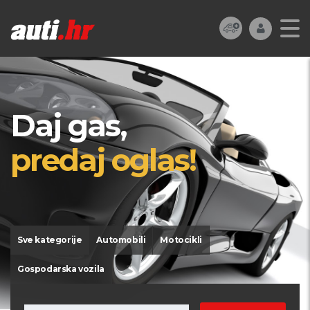
Daj gas,
predaj oglas!
Sve kategorije
Automobili
Motocikli
Gospodarska vozila