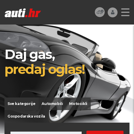
Daj gas,
predaj oglas!
Sve kategorije
Automobili
Motocikli
Gospodarska vozila