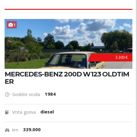
1
3.300 €
MERCEDES-BENZ 200D W123 OLDTIM
ER
1984
Godište vozila
diesel
Vrsta goriva
339.000
km