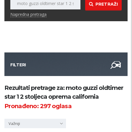
PRETRAŽI
Napredna pretraga
FILTERI
Kategorija
Rezultati pretrage za: moto guzzi oldtimer
star 1 2 stoljeca oprema california
Županija
Pronađeno:
297
oglasa
Samo sa slikom
Važniji
PRETRAŽI