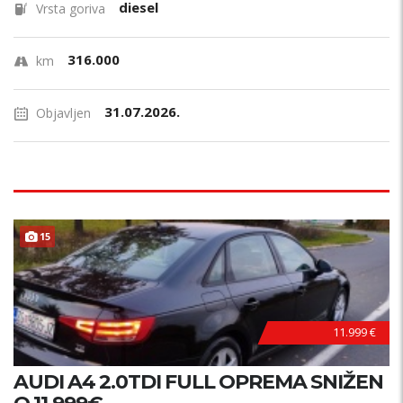
diesel
Vrsta goriva
316.000
km
31.07.2026.
Objavljen
15
11.999 €
AUDI A4 2.0TDI FULL OPREMA SNIŽEN