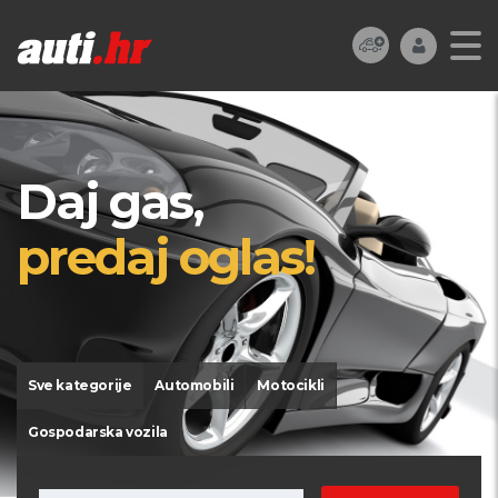
Daj gas,
predaj oglas!
Sve kategorije
Automobili
Motocikli
Gospodarska vozila