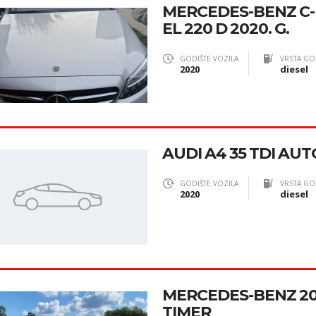
MERCEDES-BENZ C
EL 220 D 2020. G.
GODIŠTE VOZILA
VRSTA GO
2020
diesel
AUDI A4 35 TDI AUT
GODIŠTE VOZILA
VRSTA GO
2020
diesel
MERCEDES-BENZ 20
TIMER