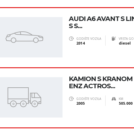
AUDI A6 AVANT S LIN
S S...
GODIŠTE VOZILA
VRSTA GO
2014
diesel
KAMION S KRANOM 
ENZ ACTROS...
GODIŠTE VOZILA
KM
2005
505.000