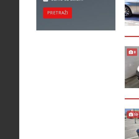
PRETRAŽI
8
10