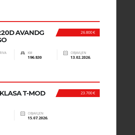
220D AVANDG
26.800 €
GO
RIVA
KM
OBJAVLJEN
196.830
13.02.2026.
-KLASA T-MOD
23.700 €
OBJAVLJEN
15.07.2026.