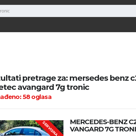
ultati pretrage za: mersedes benz 
etec avangard 7g tronic
nađeno:
58
oglasa
MERCEDES-BENZ C2
S
E
R
V
I
S
N
A
K
J
I
Ž
I
C
VANGARD 7G TRON