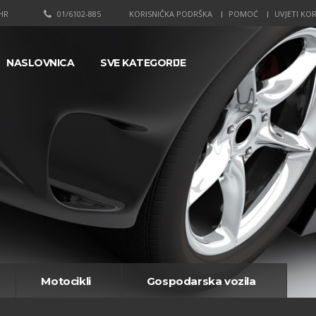
HR
01/6102-885
KORISNIČKA PODRŠKA
POMOĆ
UVJETI KOR
NASLOVNICA
SVE KATEGORIJE
Motocikli
Gospodarska vozila