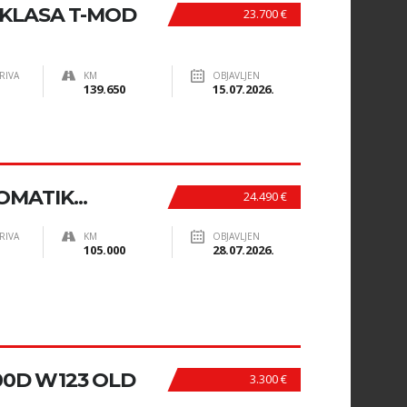
-KLASA T-MOD
23.700 €
RIVA
KM
OBJAVLJEN
139.650
15.07.2026.
OMATIK...
24.490 €
RIVA
KM
OBJAVLJEN
105.000
28.07.2026.
0D W123 OLD
3.300 €