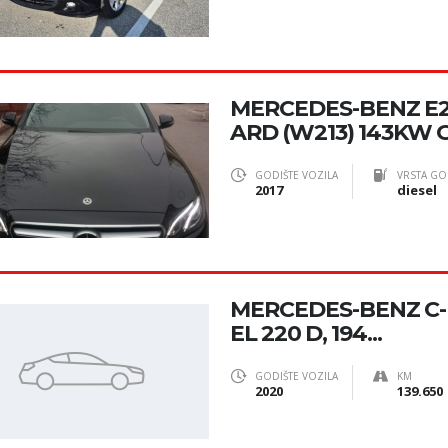
MERCEDES-BENZ E
ARD (W213) 143KW 
GODIŠTE VOZILA
VRSTA GO
2017
diesel
MERCEDES-BENZ C
EL 220 D, 194...
GODIŠTE VOZILA
KM
2020
139.650