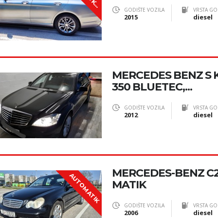
N
A
GODIŠTE VOZILA
VRSTA GO
2015
diesel
MERCEDES BENZ S 
350 BLUETEC,...
GODIŠTE VOZILA
VRSTA GO
2012
diesel
MERCEDES-BENZ C2
AUTOMATIK
MATIK
GODIŠTE VOZILA
VRSTA GO
2006
diesel