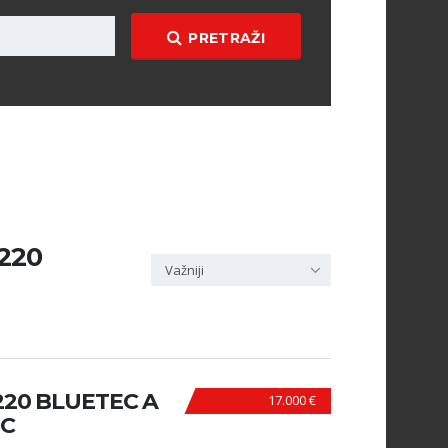
PRETRAŽI
c220
Važniji
20 BLUETEC A
17.000 €
IC