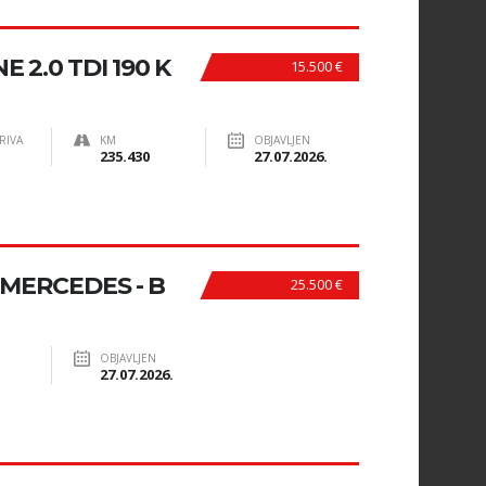
E 2.0 TDI 190 K
15.500 €
RIVA
KM
OBJAVLJEN
235.430
27.07.2026.
MERCEDES - B
25.500 €
OBJAVLJEN
27.07.2026.