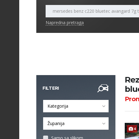
Napredna pretraga
Rez
blu
FILTERI
Pro
Kategorija
Županija
4
Samo sa slikom