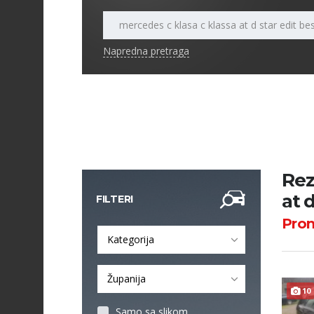
Napredna pretraga
Rez
at 
FILTERI
Pro
Kategorija
Županija
10
Samo sa slikom