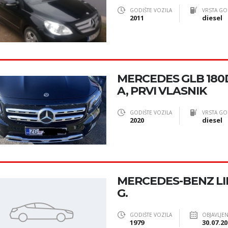
GODIŠTE VOZILA
VRSTA GO
2011
diesel
MERCEDES GLB 180D
A, PRVI VLASNIK
GODIŠTE VOZILA
VRSTA GO
2020
diesel
MERCEDES-BENZ LINI
G.
GODIŠTE VOZILA
OBJAVLJE
1979
30.07.20