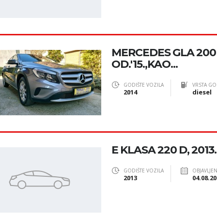
MERCEDES GLA 200 
OD.'15.,KAO...
GODIŠTE VOZILA
VRSTA GO
2014
diesel
E KLASA 220 D, 2013.
GODIŠTE VOZILA
OBJAVLJE
2013
04.08.20