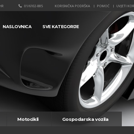
HR
01/6102-885
KORISNIČKA PODRŠKA
POMOĆ
UVJETI KOR
NASLOVNICA
SVE KATEGORIJE
Motocikli
Gospodarska vozila