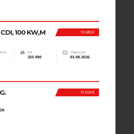
CDI, 100 KW,M
13.680 €
RIVA
KM
OBJAVLJEN
255.000
03.08.2026.
G.
15.500 €
N
26.