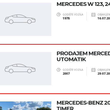
MERCEDES W 123, 2
GODIŠTE VOZILA
OBJAVLJE
1978
16.07.20
PRODAJEM MERCEDE
UTOMATIK
GODIŠTE VOZILA
OBJAVLJE
2007
29.07.20
MERCEDES-BENZ 20
TIMER