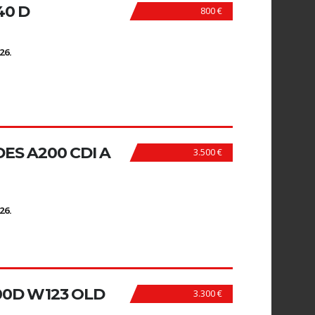
40 D
800 €
N
26.
S A200 CDI A
3.500 €
N
26.
0D W123 OLD
3.300 €