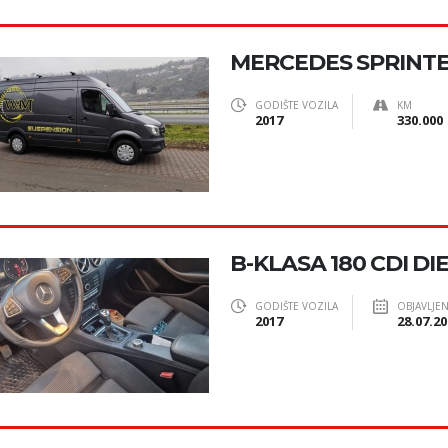
MERCEDES SPRINTE
GODIŠTE VOZILA
KM
2017
330.000
B-KLASA 180 CDI DIE
GODIŠTE VOZILA
OBJAVLJE
2017
28.07.20