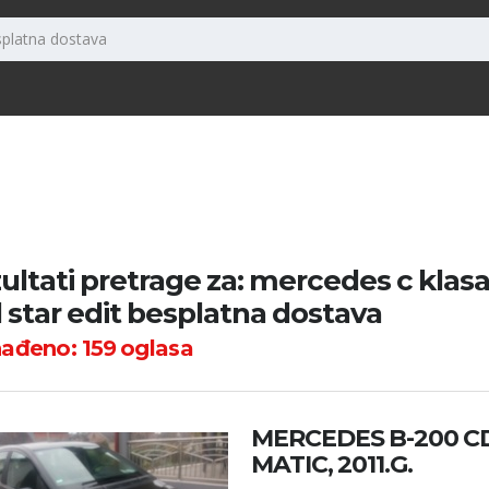
ultati pretrage za: mercedes c klasa
d star edit besplatna dostava
nađeno:
159
oglasa
MERCEDES B-200 CD
MATIC, 2011.G.