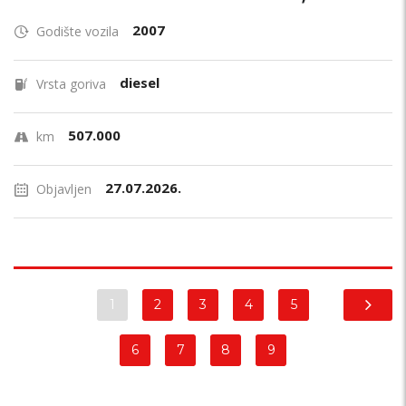
2007
Godište vozila
diesel
Vrsta goriva
507.000
km
27.07.2026.
Objavljen
1
2
3
4
5
6
7
8
9