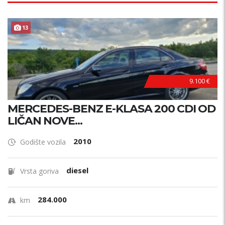
13
9.100 €
MERCEDES-BENZ E-KLASA 200 CDI OD
LIČAN NOVE...
2010
Godište vozila
diesel
Vrsta goriva
284.000
km