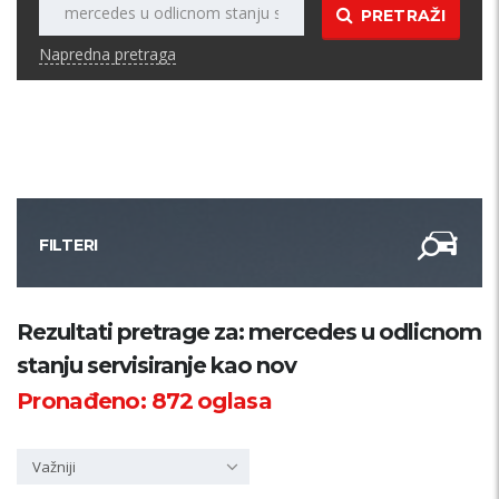
PRETRAŽI
Napredna pretraga
FILTERI
Kategorija
Rezultati pretrage za: mercedes u odlicnom
stanju servisiranje kao nov
Županija
Pronađeno:
872
oglasa
Samo sa slikom
Važniji
PRETRAŽI