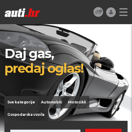
Daj gas,
predaj oglas!
Sve kategorije
Automobili
Motocikli
Gospodarska vozila