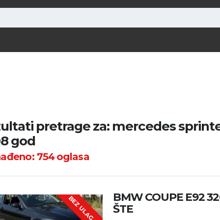
ultati pretrage za: mercedes sprinte
8 god
nađeno:
754
oglasa
BMW COUPE E92 32
B
E
Z
U
L
A
G
A
J
A
ŠTE