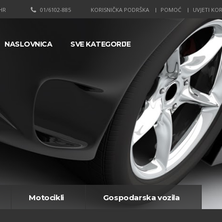
HR
01/6102-885
KORISNIČKA PODRŠKA
POMOĆ
UVJETI KOR
NASLOVNICA
SVE KATEGORIJE
Motocikli
Gospodarska vozila