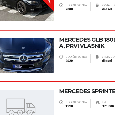
N
!
GODIŠTE VOZILA
VRSTA GO
2008
diesel
MERCEDES GLB 180D
A, PRVI VLASNIK
GODIŠTE VOZILA
VRSTA GO
2020
diesel
MERCEDES SPRINTE
GODIŠTE VOZILA
KM
1998
370.000