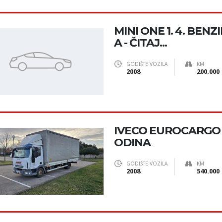
MINI ONE 1. 4. BEN
A - ČITAJ...
GODIŠTE VOZILA
KM
2008
200.000
IVECO EUROCARGO 7
ODINA
GODIŠTE VOZILA
KM
2008
540.000