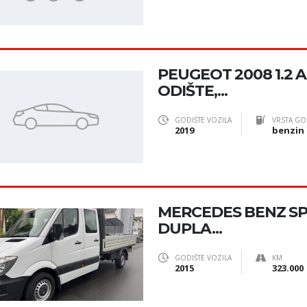
PEUGEOT 2008 1.2 AC
ODIŠTE,...
GODIŠTE VOZILA
VRSTA GO
2019
benzin
MERCEDES BENZ SPR
DUPLA...
GODIŠTE VOZILA
KM
2015
323.000