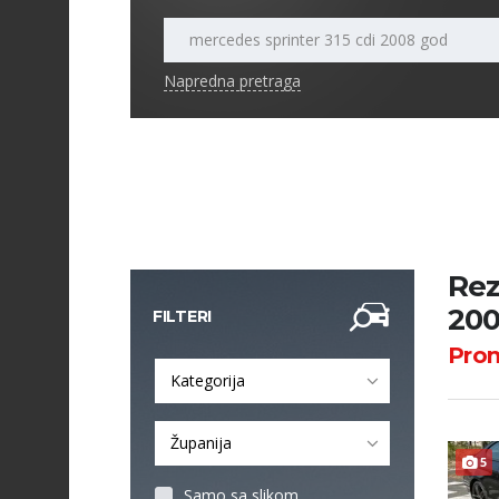
Napredna pretraga
Rez
200
FILTERI
Pro
Kategorija
Županija
5
Samo sa slikom