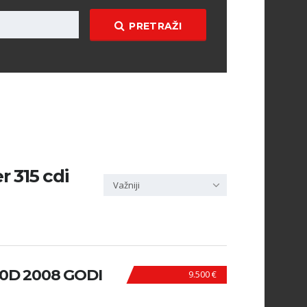
PRETRAŽI
r 315 cdi
Važniji
0D 2008 GODI
9.500 €