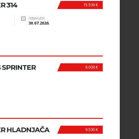
R 314
15.500 €
OBJAVLJEN
30.07.2026.
 SPRINTER
6.000 €
ER HLADNJAČA
9.500 €