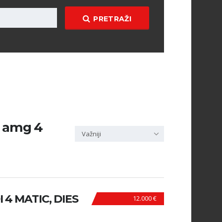
PRETRAŽI
d amg 4
Važniji
 4 MATIC, DIES
12.000 €