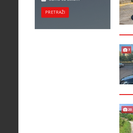
PRETRAŽI
7
20