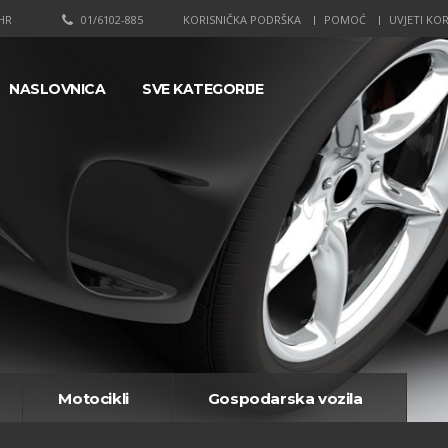
HR
01/6102-885
KORISNIČKA PODRŠKA
POMOĆ
UVJETI KOR
NASLOVNICA
SVE KATEGORIJE
Motocikli
Gospodarska vozila