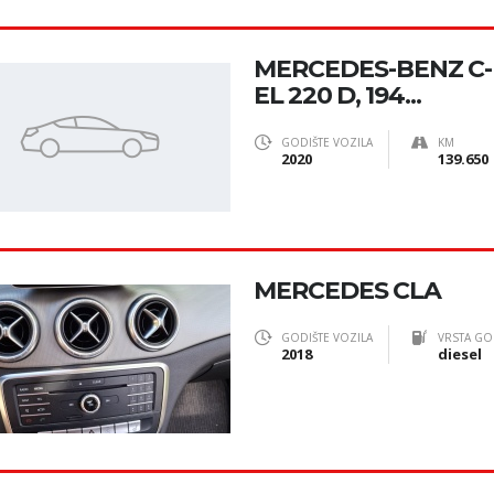
MERCEDES-BENZ C
EL 220 D, 194...
GODIŠTE VOZILA
KM
2020
139.650
MERCEDES CLA
GODIŠTE VOZILA
VRSTA GO
2018
diesel