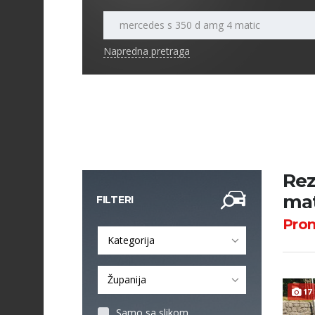
Napredna pretraga
Rez
mat
FILTERI
Pro
Kategorija
Županija
17
Samo sa slikom