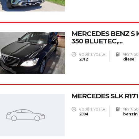
MERCEDES BENZ S 
350 BLUETEC,...
GODIŠTE VOZILA
VRSTA GO
2012
diesel
MERCEDES SLK R171
GODIŠTE VOZILA
VRSTA GO
2004
benzin