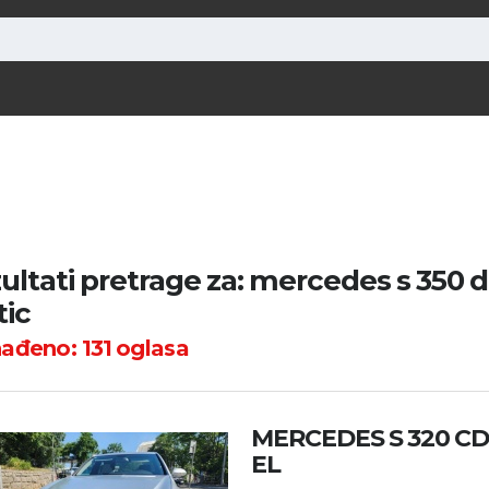
ultati pretrage za: mercedes s 350 
ic
nađeno:
131
oglasa
MERCEDES S 320 CDI
EL