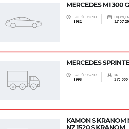
MERCEDES M1 300 
GODIŠTE VOZILA
OBJAVLJE
1982
27.07.20
MERCEDES SPRINTE
GODIŠTE VOZILA
KM
1998
370.000
KAMON S KRANOM M
NZ 1520 S KRANOM