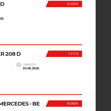
GD
12.500 €
N
26.
R 208 D
1.111 €
OBJAVLJEN
04.08.2026.
ERCEDES - BE
16.000 €