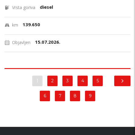
diesel
Vrsta goriva
139.650
km
15.07.2026.
Objavljen
1
2
3
4
5
6
7
8
9