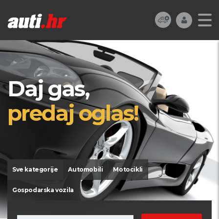
Daj gas,
predaj oglas!
Sve kategorije
Automobili
Motocikli
Gospodarska vozila