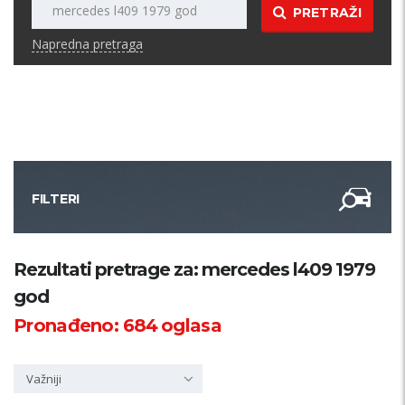
PRETRAŽI
Napredna pretraga
FILTERI
Kategorija
Rezultati pretrage za: mercedes l409 1979
god
Županija
Pronađeno:
684
oglasa
Samo sa slikom
Važniji
PRETRAŽI