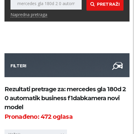
PRETRAŽI
Napredna pretraga
FILTERI
Kategorija
Rezultati pretrage za: mercedes gla 180d 2
0 automatik business f1dabkamera novi
Županija
model
Pronađeno:
472
oglasa
Samo sa slikom
PRETRAŽI