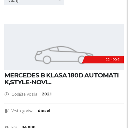
Važniji
22.490 €
MERCEDES B KLASA 180D AUTOMATI
K,STYLE-NOVI...
2021
Godište vozila
diesel
Vrsta goriva
94.000
km