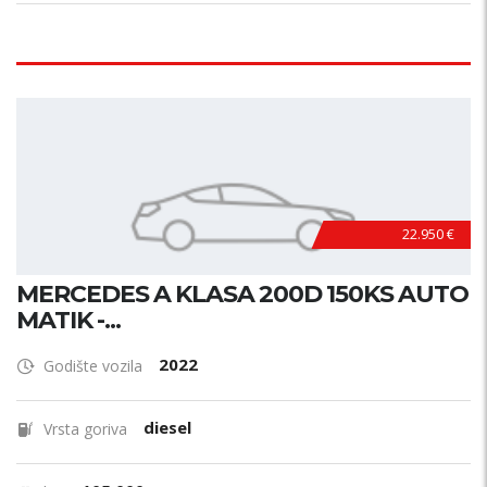
22.950 €
MERCEDES A KLASA 200D 150KS AUTO
MATIK -...
2022
Godište vozila
diesel
Vrsta goriva