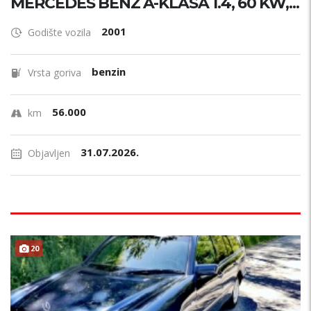
MERCEDES BENZ A-KLASA 1.4, 60 KW,...
2001
Godište vozila
benzin
Vrsta goriva
56.000
km
31.07.2026.
Objavljen
20