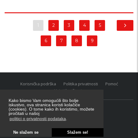
1
2
3
4
5
6
7
8
9
Korisnička podrška
Politika privatnosti
Pomoć
Uvjeti korištenja
Kako bismo Vam omogućili što bolje
iskustvo, ova stranica koristi kolačiće
(cookies). O tome kako ih koristimo, možete
Oglasnik grupacija:
posao.hr
|
oglasnik.hr
|
auti.hr
pročitati u našoj
Tečaj za konverziju u EUR valutu: 1 euro = 7.53450 kn
politici o privatnosti podataka
.
Ne slažem se
Slažem se!