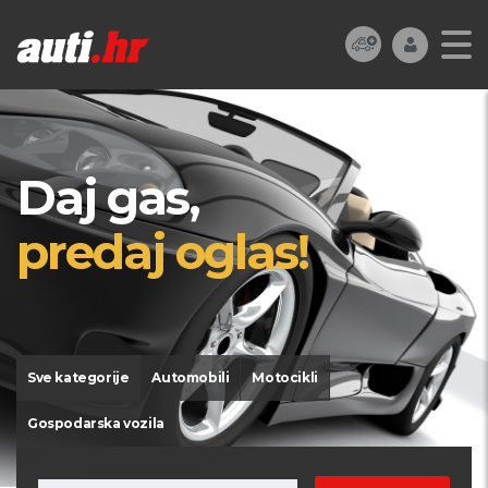
Daj gas,
predaj oglas!
Sve kategorije
Automobili
Motocikli
Gospodarska vozila