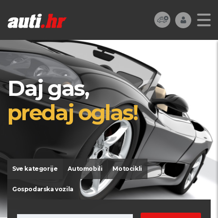
Daj gas,
predaj oglas!
Sve kategorije
Automobili
Motocikli
Gospodarska vozila