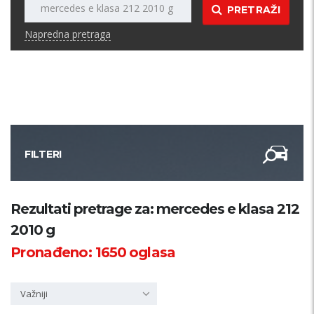
PRETRAŽI
Napredna pretraga
FILTERI
Kategorija
Rezultati pretrage za: mercedes e klasa 212
2010 g
Županija
Pronađeno:
1650
oglasa
Samo sa slikom
Važniji
PRETRAŽI