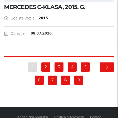
MERCEDES C-KLASA, 2015. G.
2015
Godište vozila
08.07.2026.
Objavljen
1
2
3
4
5
6
7
8
9
Korisnička podrška
Politika privatnosti
Pomoć