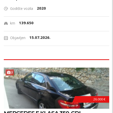
2020
Godište vozila
139.650
km
15.07.2026.
Objavljen
ODLIČAN !
2
26.000 €