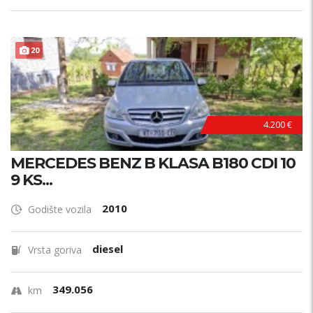
20
4.200 €
MERCEDES BENZ B KLASA B180 CDI 10
9 KS...
2010
Godište vozila
diesel
Vrsta goriva
349.056
km