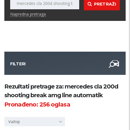
PRETRAŽI
Napredna pretraga
FILTERI
Kategorija
Rezultati pretrage za: mercedes cla 200d
shooting break amg line automatik
Županija
Pronađeno:
256
oglasa
Samo sa slikom
Važniji
PRETRAŽI