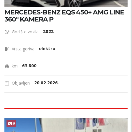
MERCEDES-BENZ EQS 450+ AMG LINE
360° KAMERA P
2022
Godište vozila
elektro
Vrsta goriva
63.800
km
20.02.2026.
Objavljen
ODLIČAN !
9