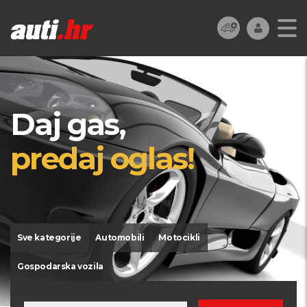
Daj gas,
predaj oglas!
Sve kategorije
Automobili
Motocikli
Gospodarska vozila