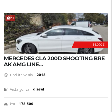
12
14.000 €
MERCEDES CLA 200D SHOOTING BRE
AK AMG LINE...
2018
Godište vozila
diesel
Vrsta goriva
178.500
km