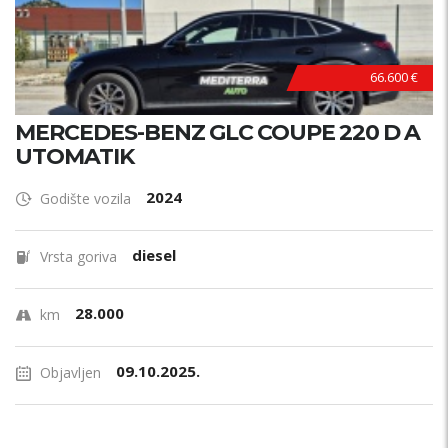
66.600 €
MERCEDES-BENZ GLC COUPE 220 D A
UTOMATIK
2024
Godište vozila
diesel
Vrsta goriva
28.000
km
09.10.2025.
Objavljen