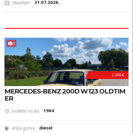
31.07.2026.
Objavljen
1
3.300 €
MERCEDES-BENZ 200D W123 OLDTIM
ER
1984
Godište vozila
diesel
Vrsta goriva