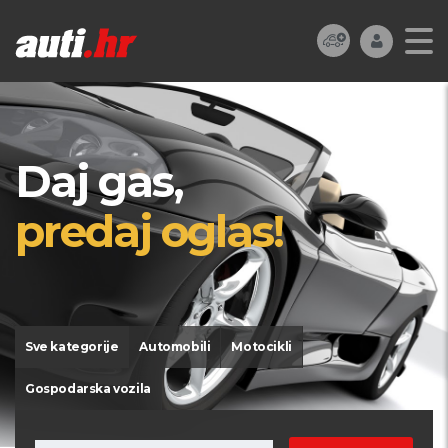
Daj gas,
predaj oglas!
Sve kategorije
Automobili
Motocikli
Gospodarska vozila