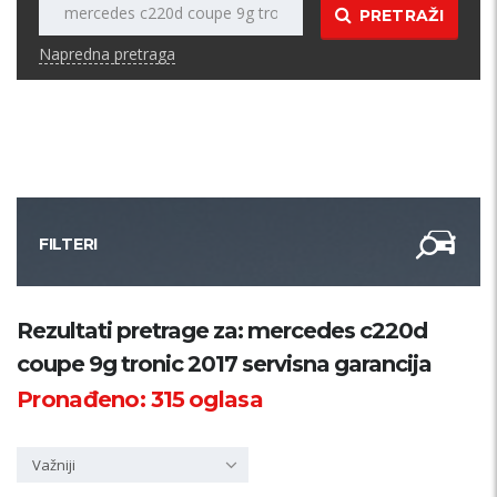
PRETRAŽI
Napredna pretraga
FILTERI
Kategorija
Rezultati pretrage za: mercedes c220d
coupe 9g tronic 2017 servisna garancija
Županija
Pronađeno:
315
oglasa
Samo sa slikom
Važniji
PRETRAŽI