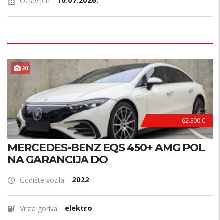
10.07.2026.
Objavljen
20
62.300 €
MERCEDES-BENZ EQS 450+ AMG POL
NA GARANCIJA DO
2022
Godište vozila
elektro
Vrsta goriva