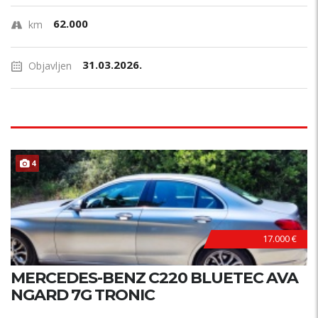
62.000
km
31.03.2026.
Objavljen
4
N
A
17.000 €
MERCEDES-BENZ C220 BLUETEC AVA
NGARD 7G TRONIC