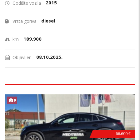
2015
Godište vozila
diesel
Vrsta goriva
189.900
km
08.10.2025.
Objavljen
ODLIČAN !
9
66.600 €