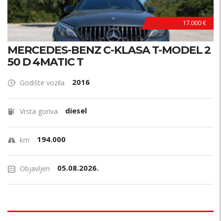
17.000 €
MERCEDES-BENZ C-KLASA T-MODEL 2
50 D 4MATIC T
2016
Godište vozila
diesel
Vrsta goriva
194.000
km
05.08.2026.
Objavljen