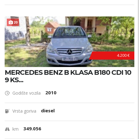
20
4.200 €
MERCEDES BENZ B KLASA B180 CDI 10
9 KS...
2010
Godište vozila
diesel
Vrsta goriva
349.056
km