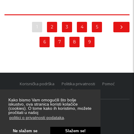
1
2
3
4
5
6
7
8
9
Korisnička podrška
Politika privatnosti
Pomoć
Uvjeti korištenja
Kako bismo Vam omogućili što bolje
iskustvo, ova stranica koristi kolačiće
(cookies). O tome kako ih koristimo, možete
Oglasnik grupacija:
posao.hr
|
oglasnik.hr
|
auti.hr
pročitati u našoj
Tečaj za konverziju u EUR valutu: 1 euro = 7.53450 kn
politici o privatnosti podataka
.
Ne slažem se
Slažem se!