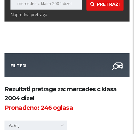
PRETRAŽI
Napredna pretraga
FILTERI
Kategorija
Rezultati pretrage za: mercedes c klasa
2004 dizel
Županija
Pronađeno:
246
oglasa
Samo sa slikom
Važniji
PRETRAŽI