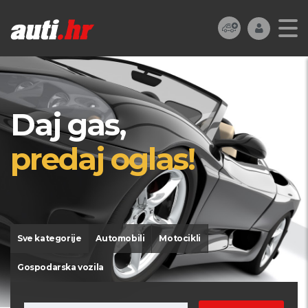
Daj gas,
predaj oglas!
Sve kategorije
Automobili
Motocikli
Gospodarska vozila