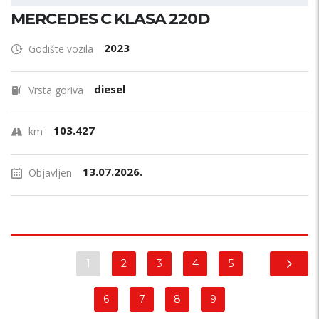
MERCEDES C KLASA 220D
2023
Godište vozila
diesel
Vrsta goriva
103.427
km
13.07.2026.
Objavljen
1
2
3
4
5
6
7
8
9