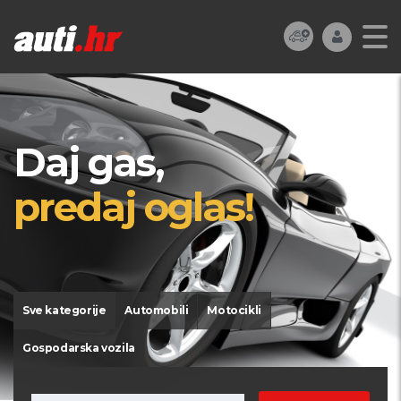
Daj gas,
predaj oglas!
Sve kategorije
Automobili
Motocikli
Gospodarska vozila