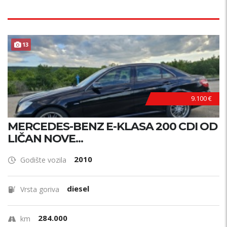
13
9.100 €
MERCEDES-BENZ E-KLASA 200 CDI OD
LIČAN NOVE...
2010
Godište vozila
diesel
Vrsta goriva
284.000
km