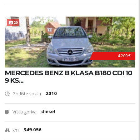
20
4.200 €
MERCEDES BENZ B KLASA B180 CDI 10
9 KS...
2010
Godište vozila
diesel
Vrsta goriva
349.056
km