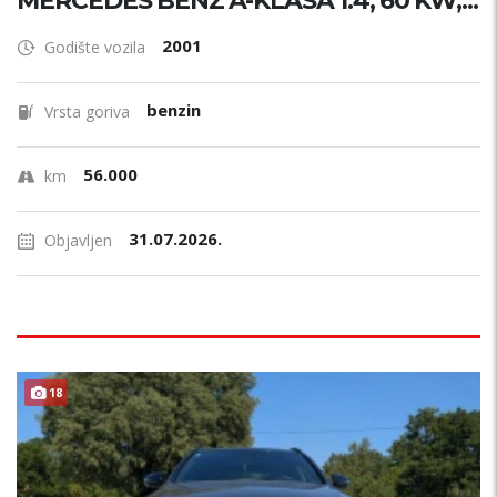
MERCEDES BENZ A-KLASA 1.4, 60 KW,...
2001
Godište vozila
benzin
Vrsta goriva
56.000
km
31.07.2026.
Objavljen
18