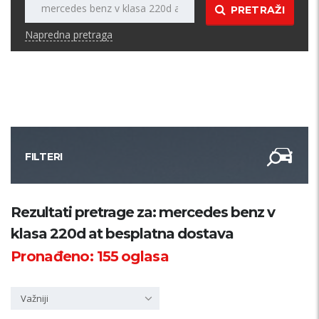
PRETRAŽI
Napredna pretraga
FILTERI
Kategorija
Rezultati pretrage za: mercedes benz v
klasa 220d at besplatna dostava
Županija
Pronađeno:
155
oglasa
Samo sa slikom
Važniji
PRETRAŽI