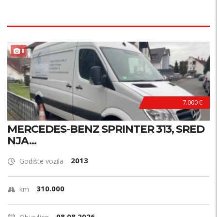
8
7.000 €
MERCEDES-BENZ SPRINTER 313, SRED
NJA...
2013
Godište vozila
310.000
km
08.08.2026.