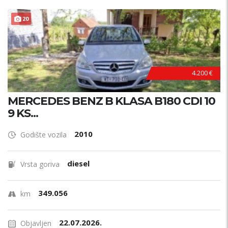
20
4.200 €
MERCEDES BENZ B KLASA B180 CDI 10
9 KS...
2010
Godište vozila
diesel
Vrsta goriva
349.056
km
22.07.2026.
Objavljen