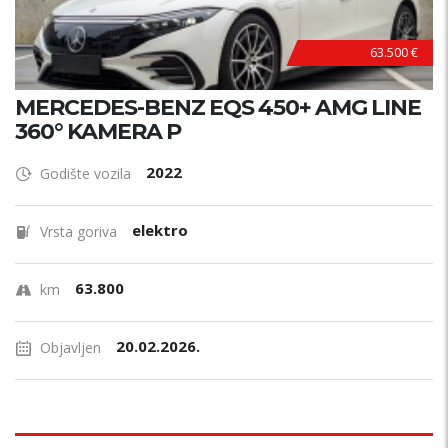
63.500 €
MERCEDES-BENZ EQS 450+ AMG LINE
360° KAMERA P
2022
Godište vozila
elektro
Vrsta goriva
63.800
km
20.02.2026.
Objavljen