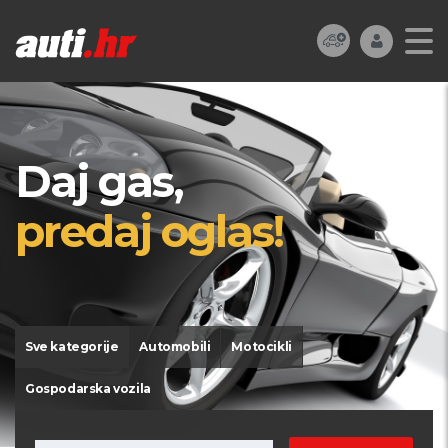
Daj gas,
predaj oglas!
Sve kategorije
Automobili
Motocikli
Gospodarska vozila