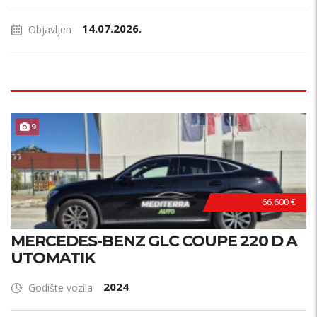
14.07.2026.
Objavljen
ODLIČAN !
9
66.600 €
MERCEDES-BENZ GLC COUPE 220 D A
UTOMATIK
2024
Godište vozila