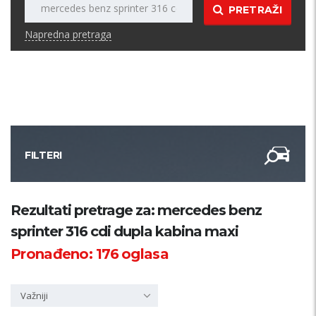
PRETRAŽI
Napredna pretraga
FILTERI
Kategorija
Rezultati pretrage za: mercedes benz
sprinter 316 cdi dupla kabina maxi
Županija
Pronađeno:
176
oglasa
Samo sa slikom
Važniji
PRETRAŽI