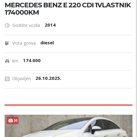
MERCEDES BENZ E 220 CDI 1VLASTNIK
174000KM
2014
Godište vozila
diesel
Vrsta goriva
174.000
km
26.10.2025.
Objavljen
20