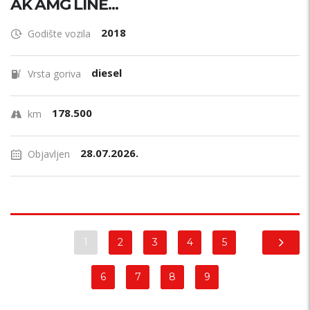
AK AMG LINE...
2018
Godište vozila
diesel
Vrsta goriva
178.500
km
28.07.2026.
Objavljen
1
2
3
4
5
6
7
8
9