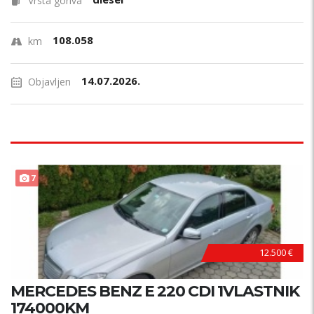
Vrsta goriva
108.058
km
14.07.2026.
Objavljen
7
12.500 €
MERCEDES BENZ E 220 CDI 1VLASTNIK
174000KM