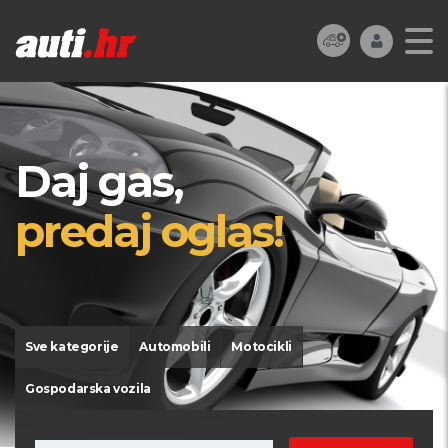
Daj gas,
predaj oglas!
Sve kategorije
Automobili
Motocikli
Gospodarska vozila