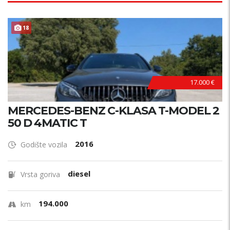
18
17.000 €
MERCEDES-BENZ C-KLASA T-MODEL 2
50 D 4MATIC T
2016
Godište vozila
diesel
Vrsta goriva
194.000
km