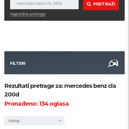
PRETRAŽI
Napredna pretraga
FILTERI
Kategorija
Rezultati pretrage za: mercedes benz cla
200d
Županija
Pronađeno:
134
oglasa
Samo sa slikom
Važniji
PRETRAŽI