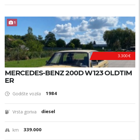
1
3.300 €
MERCEDES-BENZ 200D W123 OLDTIM
ER
1984
Godište vozila
diesel
Vrsta goriva
339.000
km