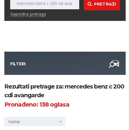
PRETRAŽI
Napredna pretraga
FILTERI
Kategorija
Rezultati pretrage za: mercedes benz c 200
cdi avangarde
Županija
Pronađeno:
138
oglasa
Samo sa slikom
Važniji
PRETRAŽI