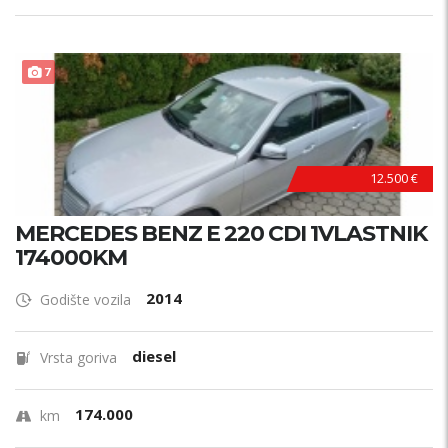
7
12.500 €
MERCEDES BENZ E 220 CDI 1VLASTNIK
174000KM
2014
Godište vozila
diesel
Vrsta goriva
174.000
km