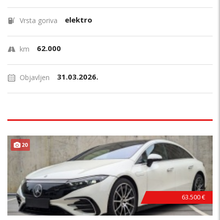
elektro
Vrsta goriva
62.000
km
31.03.2026.
Objavljen
20
63.500 €