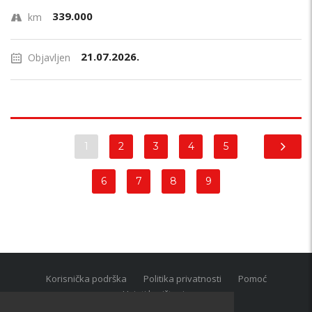
339.000
km
21.07.2026.
Objavljen
1
2
3
4
5
6
7
8
9
Korisnička podrška
Politika privatnosti
Pomoć
Uvjeti korištenja