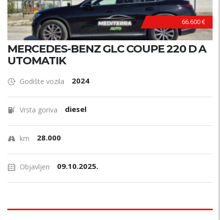
66.600 €
MERCEDES-BENZ GLC COUPE 220 D A
UTOMATIK
2024
Godište vozila
diesel
Vrsta goriva
28.000
km
09.10.2025.
Objavljen