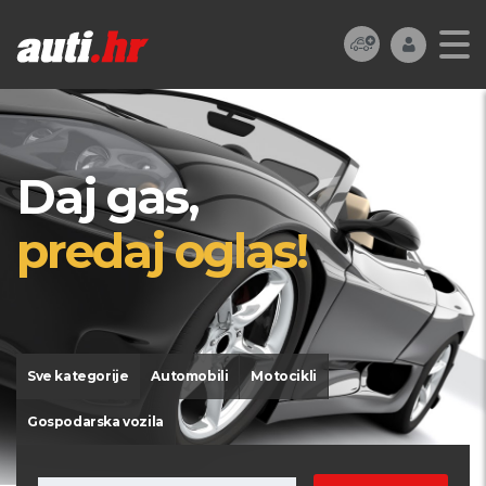
Daj gas,
predaj oglas!
Sve kategorije
Automobili
Motocikli
Gospodarska vozila