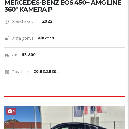
MERCEDES-BENZ EQS 450+ AMG LINE
360° KAMERA P
2022
Godište vozila
elektro
Vrsta goriva
63.800
km
20.02.2026.
Objavljen
ODLIČAN !
9