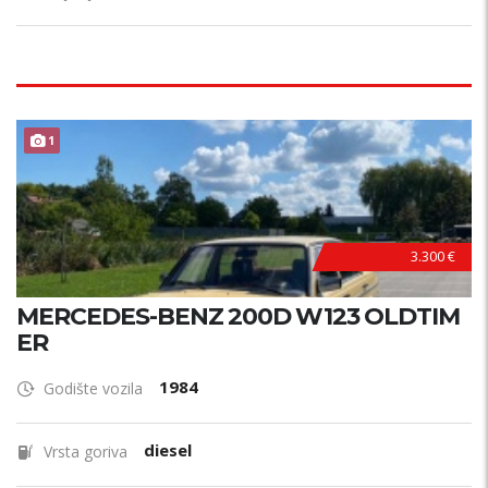
1
3.300 €
MERCEDES-BENZ 200D W123 OLDTIM
ER
1984
Godište vozila
diesel
Vrsta goriva