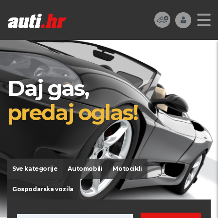
Daj gas,
predaj oglas!
Sve kategorije
Automobili
Motocikli
Gospodarska vozila