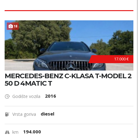
18
17.000 €
MERCEDES-BENZ C-KLASA T-MODEL 2
50 D 4MATIC T
2016
Godište vozila
diesel
Vrsta goriva
194.000
km