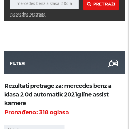
PRETRAŽI
Napredna pretraga
FILTERI
Kategorija
Rezultati pretrage za: mercedes benz a
klasa 2 0d automatik 2021g line assist
Županija
kamere
Pronađeno:
318
oglasa
Samo sa slikom
PRETRAŽI