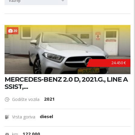
Važniji
20
24.450 €
MERCEDES-BENZ 2.0 D, 2021.G., LINE A
SSIST,...
2021
Godište vozila
diesel
Vrsta goriva
122.000
km