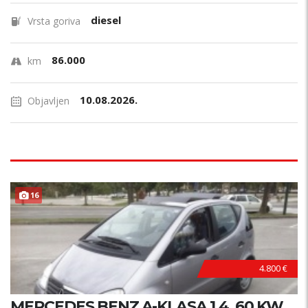
diesel
Vrsta goriva
86.000
km
10.08.2026.
Objavljen
16
4.800 €
MERCEDES BENZ A-KLASA 1.4, 60 KW,...