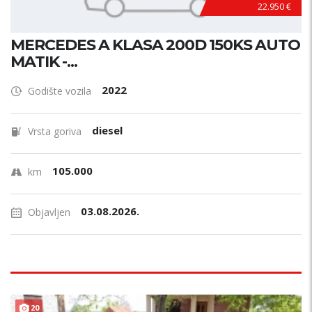
22.950 €
MERCEDES A KLASA 200D 150KS AUTO
MATIK -...
2022
Godište vozila
diesel
Vrsta goriva
105.000
km
03.08.2026.
Objavljen
20