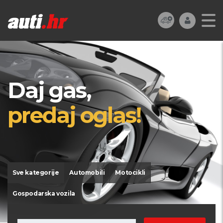
Daj gas,
predaj oglas!
Sve kategorije
Automobili
Motocikli
Gospodarska vozila