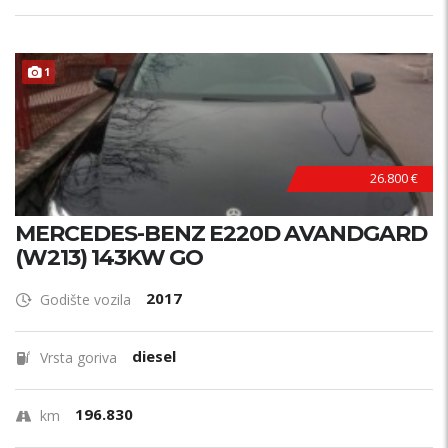
1
26.800 €
MERCEDES-BENZ E220D AVANDGARD
(W213) 143KW GO
2017
Godište vozila
diesel
Vrsta goriva
196.830
km