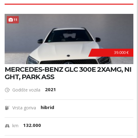
11
39.000 €
MERCEDES-BENZ GLC 300E 2XAMG, NI
GHT, PARK ASS
2021
Godište vozila
hibrid
Vrsta goriva
132.000
km