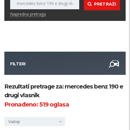
PRETRAŽI
Napredna pretraga
FILTERI
Kategorija
Rezultati pretrage za: mercedes benz 190 e
drugi vlasnik
Županija
Pronađeno:
519
oglasa
Samo sa slikom
Važniji
PRETRAŽI