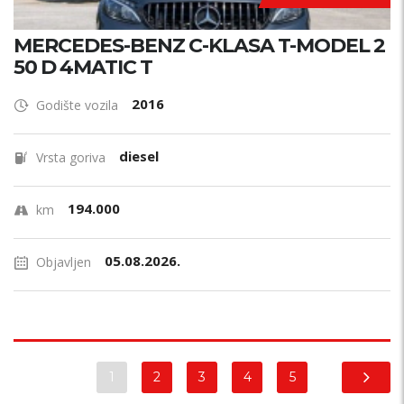
MERCEDES-BENZ C-KLASA T-MODEL 2
50 D 4MATIC T
2016
Godište vozila
diesel
Vrsta goriva
194.000
km
05.08.2026.
Objavljen
1
2
3
4
5