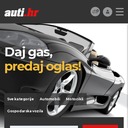
Daj gas,
predaj oglas!
Sve kategorije
Automobili
Motocikli
Gospodarska vozila