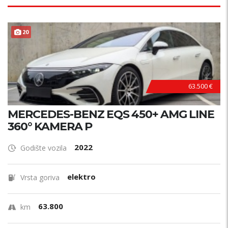
20
63.500 €
MERCEDES-BENZ EQS 450+ AMG LINE
360° KAMERA P
2022
Godište vozila
elektro
Vrsta goriva
63.800
km