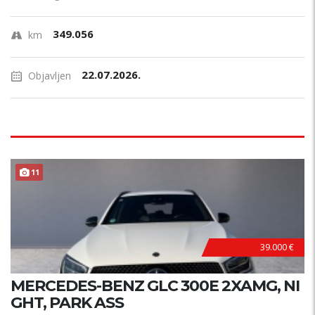
349.056
km
22.07.2026.
Objavljen
11
39.000 €
MERCEDES-BENZ GLC 300E 2XAMG, NI
GHT, PARK ASS