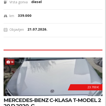
diesel
Vrsta goriva
339.000
km
21.07.2026.
Objavljen
18
23.700 €
MERCEDES-BENZ C-KLASA T-MODEL 2
20 D 2020. G.