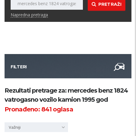
PRETRAŽI
Napredna pretraga
FILTERI
Kategorija
Rezultati pretrage za: mercedes benz 1824
vatrogasno vozilo kamion 1995 god
Županija
Pronađeno:
841
oglasa
Samo sa slikom
Važniji
PRETRAŽI