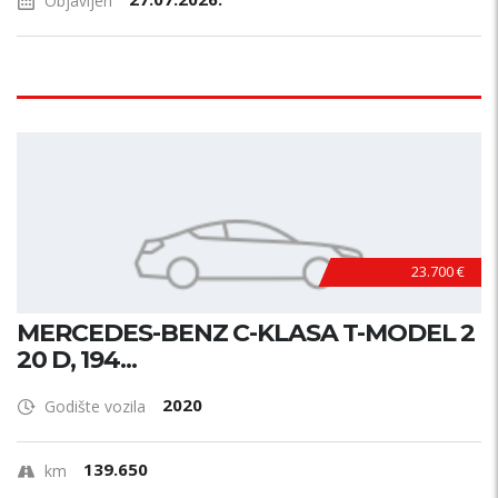
Objavljen
23.700 €
MERCEDES-BENZ C-KLASA T-MODEL 2
20 D, 194...
2020
Godište vozila
139.650
km