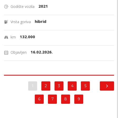
2021
Godište vozila
hibrid
Vrsta goriva
132.000
km
16.02.2026.
Objavljen
1
2
3
4
5
6
7
8
9