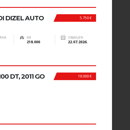
I DIZEL AUTO
5.750 €
RIVA
KM
OBJAVLJEN
218.000
22.07.2026.
00 DT, 2011 GO
19.000 €