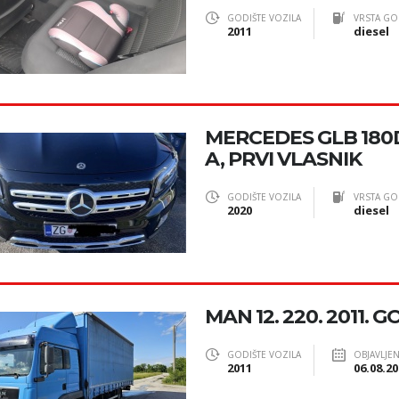
GODIŠTE VOZILA
VRSTA GO
2011
diesel
MERCEDES GLB 180D
A, PRVI VLASNIK
GODIŠTE VOZILA
VRSTA GO
2020
diesel
MAN 12. 220. 2011. 
GODIŠTE VOZILA
OBJAVLJE
2011
06.08.20