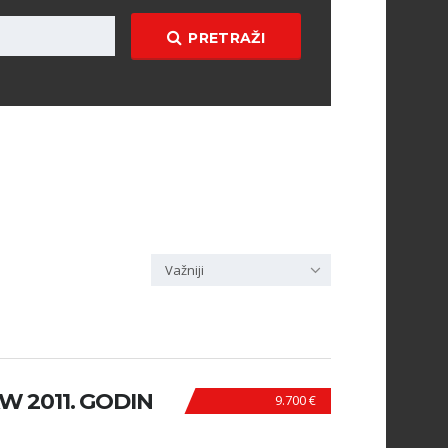
PRETRAŽI
Važniji
W 2011. GODIN
9.700 €