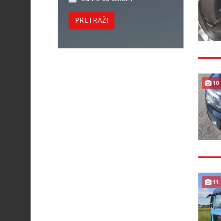
PRETRAŽI
10
11