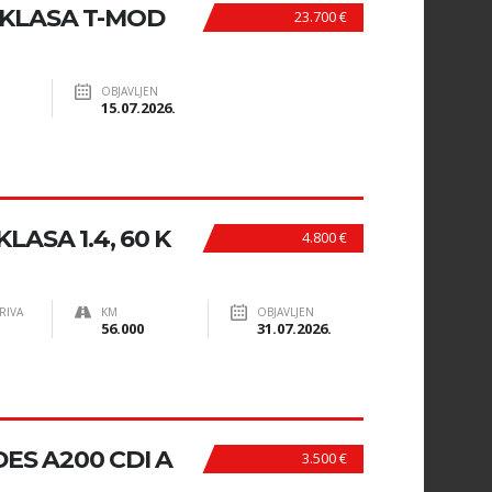
-KLASA T-MOD
23.700 €
OBJAVLJEN
15.07.2026.
ASA 1.4, 60 K
4.800 €
RIVA
KM
OBJAVLJEN
56.000
31.07.2026.
S A200 CDI A
3.500 €