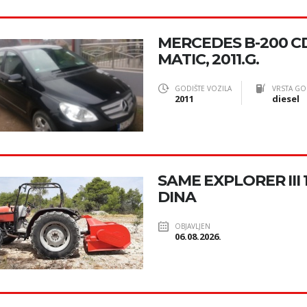
MERCEDES B-200 CD
MATIC, 2011.G.
GODIŠTE VOZILA
VRSTA GO
2011
diesel
SAME EXPLORER III 1
DINA
OBJAVLJEN
06.08.2026.