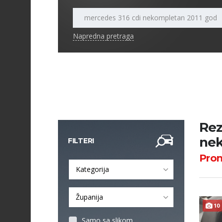
Napredna pretraga
Rez
nek
FILTERI
Pro
Kategorija
Županija
10
Samo sa slikom