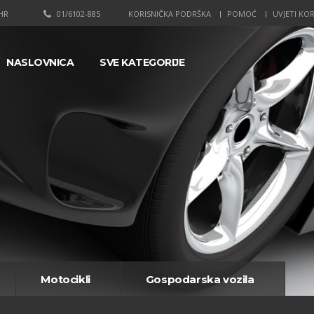
HR
01/6102-885
KORISNIČKA PODRŠKA
POMOĆ
UVJETI KOR
NASLOVNICA
SVE KATEGORIJE
Motocikli
Gospodarska vozila