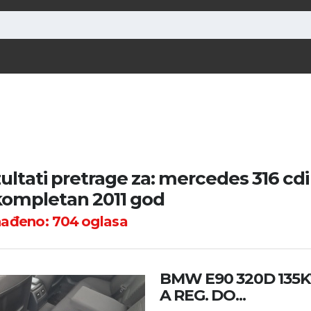
ultati pretrage za: mercedes 316 cdi
ompletan 2011 god
nađeno:
704
oglasa
BMW E90 320D 135K
A REG. DO...