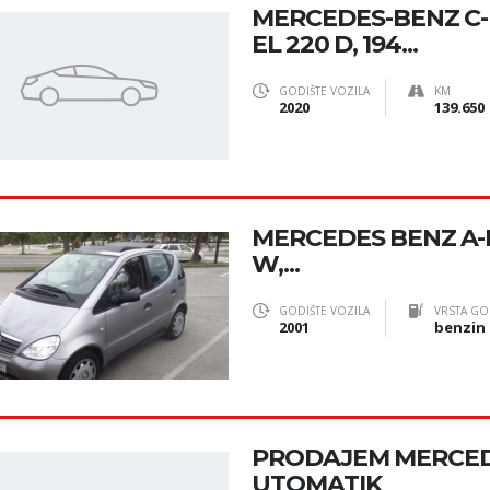
MERCEDES-BENZ C
EL 220 D, 194...
GODIŠTE VOZILA
KM
2020
139.650
MERCEDES BENZ A-KL
W,...
GODIŠTE VOZILA
VRSTA GO
2001
benzin
PRODAJEM MERCEDE
UTOMATIK