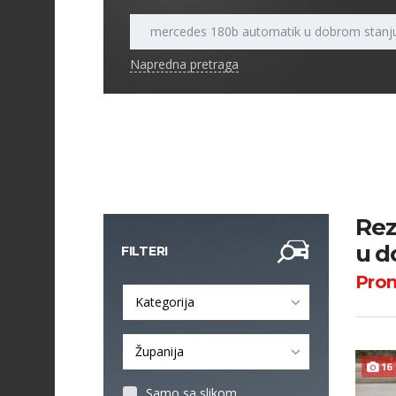
Napredna pretraga
Rez
u d
FILTERI
Pro
Kategorija
Županija
16
Samo sa slikom