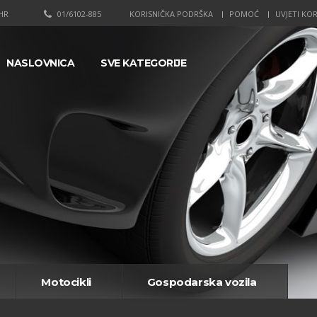
HR
01/6102-885
KORISNIČKA PODRŠKA
POMOĆ
UVJETI KOR
NASLOVNICA
SVE KATEGORIJE
Motocikli
Gospodarska vozila