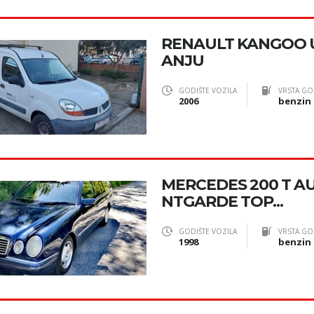
RENAULT KANGOO 
ANJU
GODIŠTE VOZILA
VRSTA GO
2006
benzin
MERCEDES 200 T A
NTGARDE TOP...
GODIŠTE VOZILA
VRSTA GO
1998
benzin