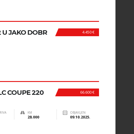
2 U JAKO DOBR
4.450 €
C COUPE 220
66.600 €
RIVA
KM
OBJAVLJEN
28.000
09.10.2025.