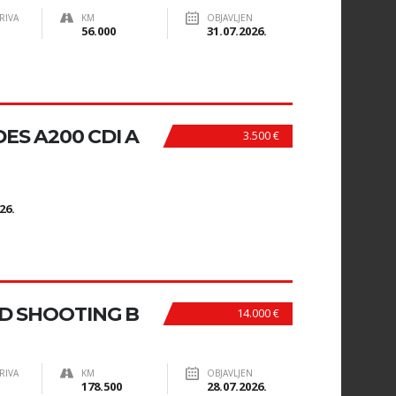
RIVA
KM
OBJAVLJEN
56.000
31.07.2026.
S A200 CDI A
3.500 €
N
26.
D SHOOTING B
14.000 €
RIVA
KM
OBJAVLJEN
178.500
28.07.2026.