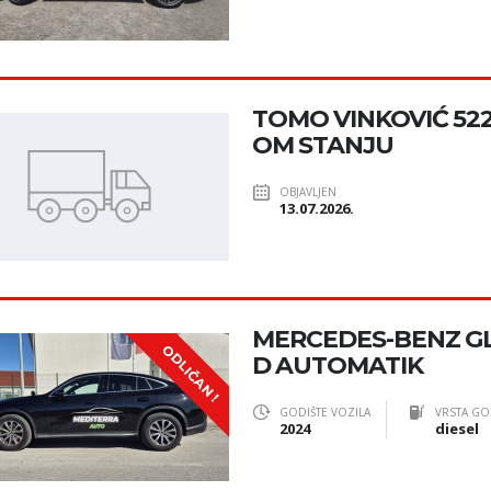
TOMO VINKOVIĆ 52
OM STANJU
OBJAVLJEN
13.07.2026.
MERCEDES-BENZ GL
ODLIČAN !
D AUTOMATIK
GODIŠTE VOZILA
VRSTA GO
2024
diesel