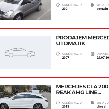
GODIŠTE VOZILA
VRSTA GO
2001
benzin
PRODAJEM MERCEDE
UTOMATIK
GODIŠTE VOZILA
OBJAVLJE
2007
29.07.20
MERCEDES CLA 200
REAK AMG LINE...
GODIŠTE VOZILA
VRSTA GO
2018
diesel