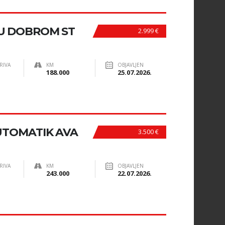
U DOBROM ST
2.999 €
RIVA
KM
OBJAVLJEN
188.000
25.07.2026.
UTOMATIK AVA
3.500 €
RIVA
KM
OBJAVLJEN
243.000
22.07.2026.