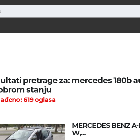
ultati pretrage za: mercedes 180b 
obrom stanju
nađeno:
619
oglasa
MERCEDES BENZ A-KL
W,...