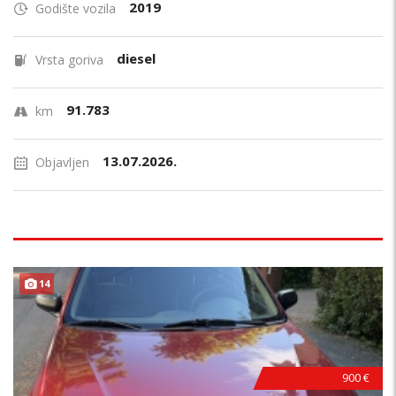
2019
Godište vozila
diesel
Vrsta goriva
91.783
km
13.07.2026.
Objavljen
14
900 €