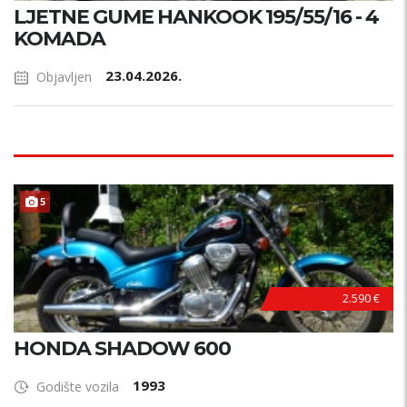
LJETNE GUME HANKOOK 195/55/16 - 4
KOMADA
23.04.2026.
Objavljen
PRILIKA !
5
2.590 €
HONDA SHADOW 600
1993
Godište vozila