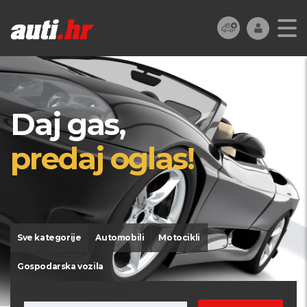
Daj gas,
predaj oglas!
Sve kategorije
Automobili
Motocikli
Gospodarska vozila