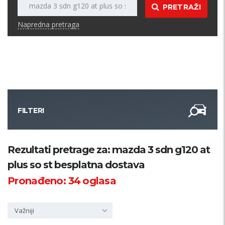
PRETRAŽI
Napredna pretraga
FILTERI
Kategorija
Rezultati pretrage za: mazda 3 sdn g120 at
plus so st besplatna dostava
Županija
Pronađeno:
34
oglasa
Samo sa slikom
Važniji
PRETRAŽI