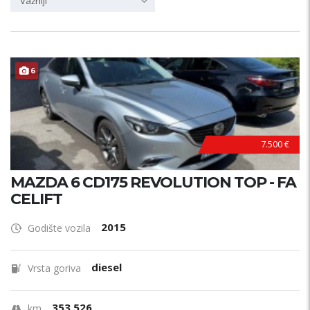
Važniji
6
7.500 €
MAZDA 6 CD175 REVOLUTION TOP - FA
CELIFT
2015
Godište vozila
diesel
Vrsta goriva
353.526
km