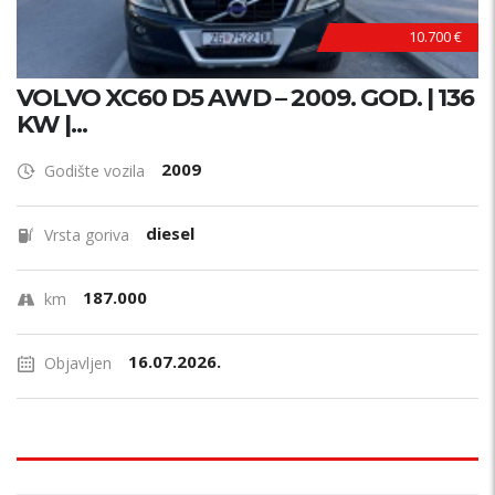
10.700 €
VOLVO XC60 D5 AWD – 2009. GOD. | 136
KW |...
2009
Godište vozila
diesel
Vrsta goriva
187.000
km
16.07.2026.
Objavljen