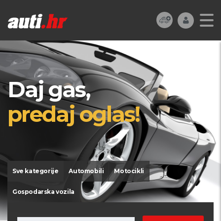
Daj gas,
predaj oglas!
Sve kategorije
Automobili
Motocikli
Gospodarska vozila