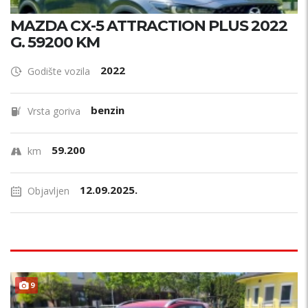
MAZDA CX-5 ATTRACTION PLUS 2022
G. 59200 KM
2022
Godište vozila
benzin
Vrsta goriva
59.200
km
12.09.2025.
Objavljen
TOP STANJE !
9