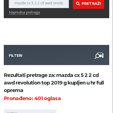
PRETRAŽI
Napredna pretraga
FILTERI
Kategorija
Rezultati pretrage za: mazda cx 5 2 2 cd
awd revolution top 2019 g kupljen u hr full
Županija
oprema
Pronađeno:
401
oglasa
Samo sa slikom
PRETRAŽI