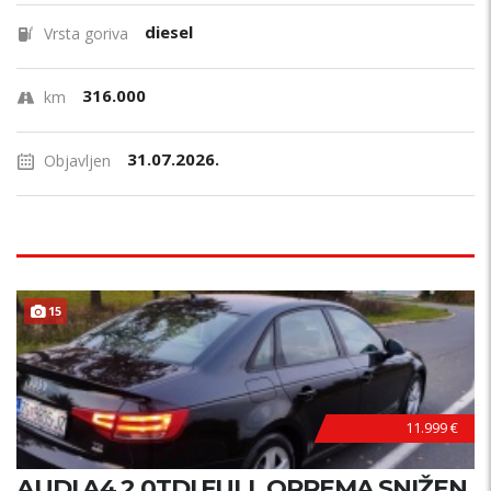
diesel
Vrsta goriva
316.000
km
31.07.2026.
Objavljen
15
11.999 €
AUDI A4 2.0TDI FULL OPREMA SNIŽEN