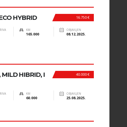
 ECO HYBRID
16.750 €
RIVA
KM
OBJAVLJEN
165.000
08.12.2025.
MILD HIBRID, I
40.000 €
RIVA
KM
OBJAVLJEN
60.000
25.08.2025.