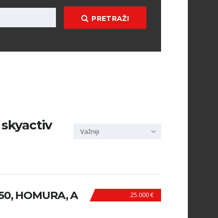
PRETRAŽI
 skyactiv
Važniji
150, HOMURA, A
25.000 €