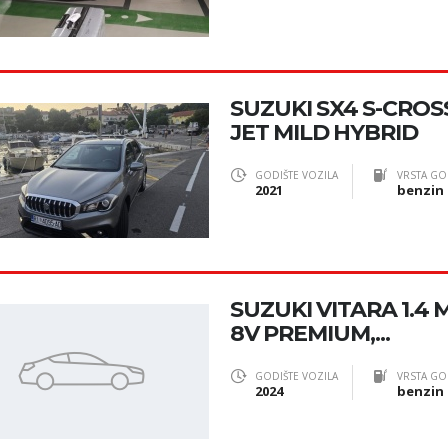
SUZUKI SX4 S-CROS
JET MILD HYBRID
GODIŠTE VOZILA
VRSTA GO
2021
benzin
SUZUKI VITARA 1.4 
8V PREMIUM,...
GODIŠTE VOZILA
VRSTA GO
2024
benzin