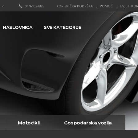
HR
01/6102-885
KORISNIČKA PODRŠKA
POMOĆ
UVJETI KOR
NASLOVNICA
SVE KATEGORIJE
Motocikli
Gospodarska vozila