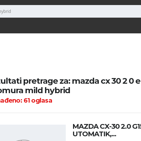
ultati pretrage za: mazda cx 30 2 0 e
omura mild hybrid
nađeno:
61
oglasa
MAZDA CX-30 2.0 G
UTOMATIK,...