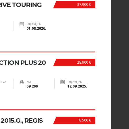
RIVE TOURING
37.900 €
OBJAVLJEN
01.08.2026.
CTION PLUS 20
28.900 €
RIVA
KM
OBJAVLJEN
59.200
12.09.2025.
015.G., REGIS
8.500 €