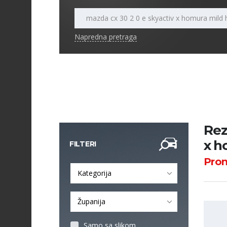
Napredna pretraga
Rez
x h
FILTERI
Pro
Kategorija
Županija
Samo sa slikom