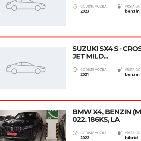
GODIŠTE VOZILA
VRSTA GO
2023
benzin
SUZUKI SX4 S - CRO
JET MILD...
GODIŠTE VOZILA
VRSTA GO
2021
benzin
BMW X4, BENZIN (MI
022. 186KS, LA
GODIŠTE VOZILA
VRSTA GO
2022
hibrid