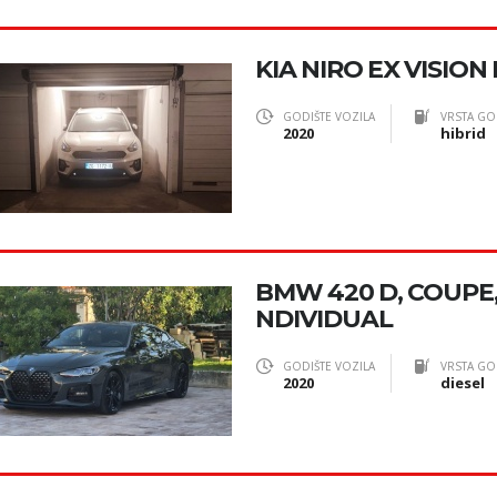
KIA NIRO EX VISION
GODIŠTE VOZILA
VRSTA GO
2020
hibrid
BMW 420 D, COUPE, 
NDIVIDUAL
GODIŠTE VOZILA
VRSTA GO
2020
diesel