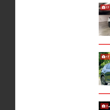
17
17
7