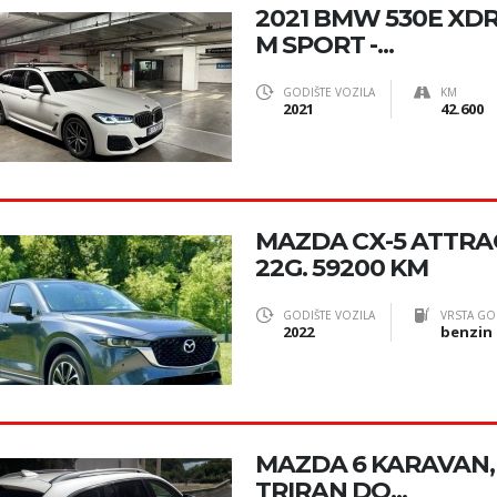
2021 BMW 530E XD
M SPORT -...
GODIŠTE VOZILA
KM
2021
42.600
MAZDA CX-5 ATTRA
22G. 59200 KM
GODIŠTE VOZILA
VRSTA GO
2022
benzin
MAZDA 6 KARAVAN, 2
TRIRAN DO...