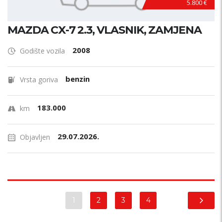
5.800 €
MAZDA CX-7 2.3, VLASNIK, ZAMJENA
2008
Godište vozila
benzin
Vrsta goriva
183.000
km
29.07.2026.
Objavljen
1
2
3
4