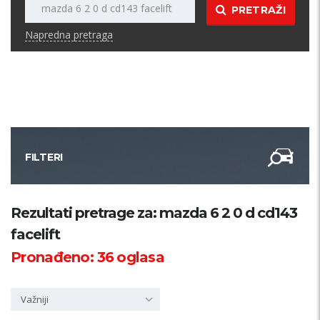
PRETRAŽI
Napredna pretraga
FILTERI
Kategorija
Rezultati pretrage za: mazda 6 2 0 d cd143
facelift
Županija
Pronađeno:
36
oglasa
Samo sa slikom
Važniji
PRETRAŽI