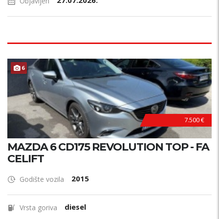
27.07.2026.
Objavljen
6
7.500 €
MAZDA 6 CD175 REVOLUTION TOP - FA
CELIFT
2015
Godište vozila
diesel
Vrsta goriva