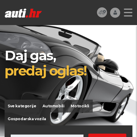
Daj gas,
predaj oglas!
Sve kategorije
Automobili
Motocikli
Gospodarska vozila