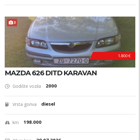
3
1.800 €
MAZDA 626 DITD KARAVAN
2000
Godište vozila
diesel
Vrsta goriva
198.000
km