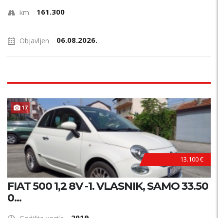
161.300
km
06.08.2026.
Objavljen
17
13.100 €
FIAT 500 1,2 8V -1. VLASNIK, SAMO 33.50
0...
2019