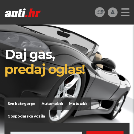
Daj gas,
predaj oglas!
Sve kategorije
Automobili
Motocikli
Gospodarska vozila