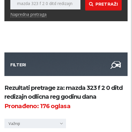
PRETRAŽI
Napredna pretraga
FILTERI
Kategorija
Rezultati pretrage za: mazda 323 f 2 0 ditd
redizajn odlicna reg godinu dana
Županija
Pronađeno:
176
oglasa
Samo sa slikom
Važniji
PRETRAŽI