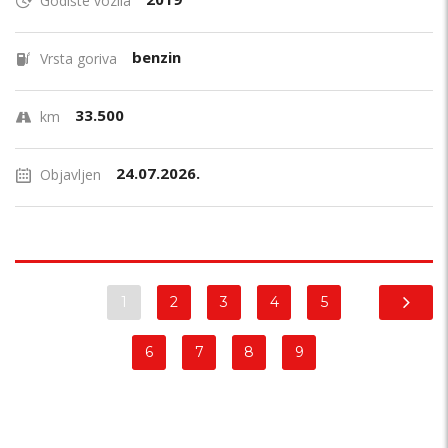
Godište vozila
benzin
Vrsta goriva
33.500
km
24.07.2026.
Objavljen
1
2
3
4
5
6
7
8
9