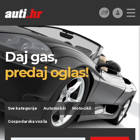
Daj gas,
predaj oglas!
Sve kategorije
Automobili
Motocikli
Gospodarska vozila