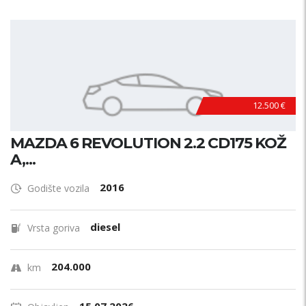
12.500 €
MAZDA 6 REVOLUTION 2.2 CD175 KOŽ
A,...
2016
Godište vozila
diesel
Vrsta goriva
204.000
km