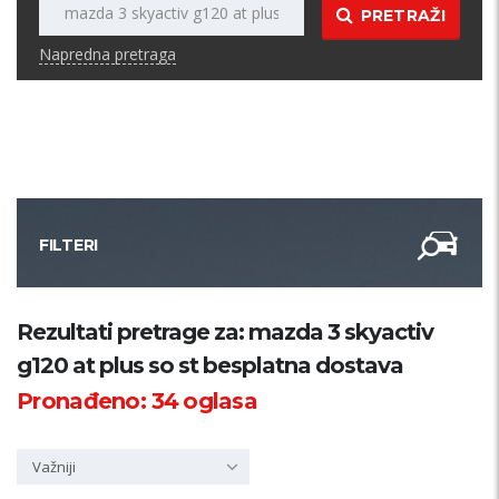
PRETRAŽI
Napredna pretraga
FILTERI
Kategorija
Rezultati pretrage za: mazda 3 skyactiv
g120 at plus so st besplatna dostava
Županija
Pronađeno:
34
oglasa
Samo sa slikom
Važniji
PRETRAŽI