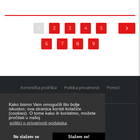
1
2
3
4
5
6
7
8
9
Korisnička podrška
Politika privatnosti
Pomoć
Uvjeti korištenja
Kako bismo Vam omogućili što bolje
iskustvo, ova stranica koristi kolačiće
(cookies). O tome kako ih koristimo, možete
Oglasnik grupacija:
posao.hr
|
oglasnik.hr
|
auti.hr
pročitati u našoj
Tečaj za konverziju u EUR valutu: 1 euro = 7.53450 kn
politici o privatnosti podataka
.
Ne slažem se
Slažem se!