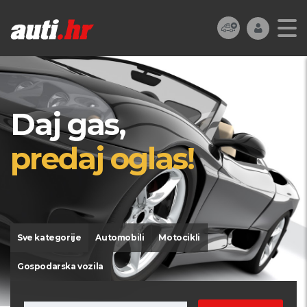
Daj gas,
predaj oglas!
Sve kategorije
Automobili
Motocikli
Gospodarska vozila