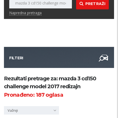
PRETRAŽI
Napredna pretraga
FILTERI
Kategorija
Rezultati pretrage za: mazda 3 cd150
challenge model 2017 redizajn
Županija
Pronađeno:
187
oglasa
Samo sa slikom
Važniji
PRETRAŽI