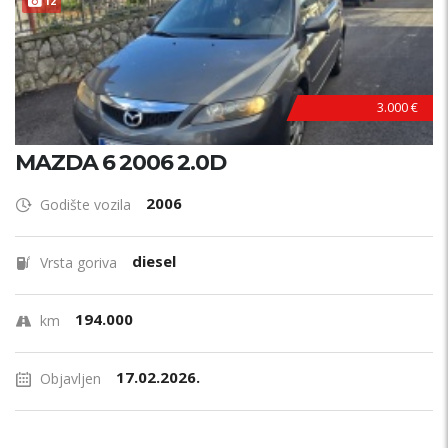
12
3.000 €
MAZDA 6 2006 2.0D
2006
Godište vozila
diesel
Vrsta goriva
194.000
km
17.02.2026.
Objavljen