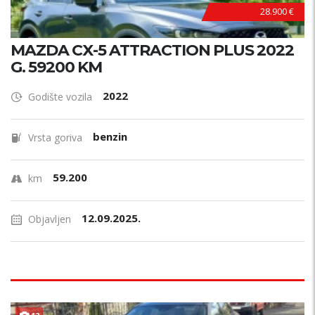
28.900 €
MAZDA CX-5 ATTRACTION PLUS 2022
G. 59200 KM
2022
Godište vozila
benzin
Vrsta goriva
59.200
km
12.09.2025.
Objavljen