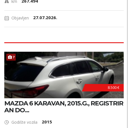
267.494
km
27.07.2026.
Objavljen
7
8.500 €
MAZDA 6 KARAVAN, 2015.G., REGISTRIR
AN DO...
2015
Godište vozila