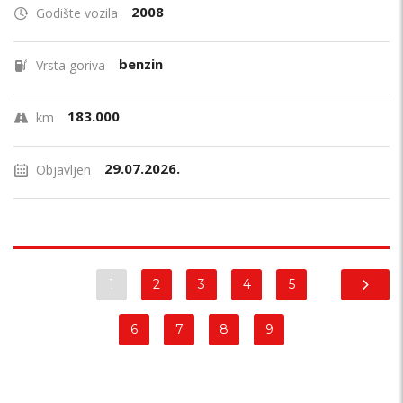
2008
Godište vozila
benzin
Vrsta goriva
183.000
km
29.07.2026.
Objavljen
1
2
3
4
5
6
7
8
9