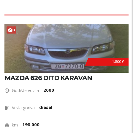
3
1.800 €
MAZDA 626 DITD KARAVAN
2000
Godište vozila
diesel
Vrsta goriva
198.000
km