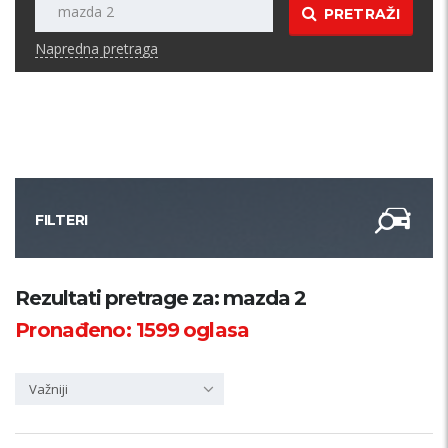
PRETRAŽI
Napredna pretraga
FILTERI
Kategorija
Rezultati pretrage za: mazda 2
Pronađeno:
1599
oglasa
Županija
Važniji
Samo sa slikom
PRETRAŽI