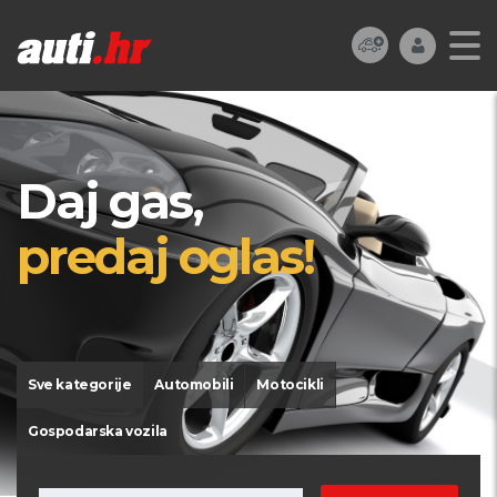
Daj gas,
predaj oglas!
Sve kategorije
Automobili
Motocikli
Gospodarska vozila