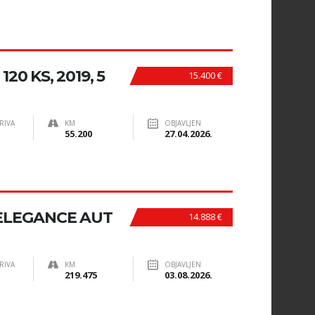
120 KS, 2019, 5
15.400 €
RIVA
KM
OBJAVLJEN
55.200
27.04.2026.
I ELEGANCE AUT
14.888 €
RIVA
KM
OBJAVLJEN
219.475
03.08.2026.