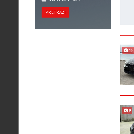
PRETRAŽI
15
9