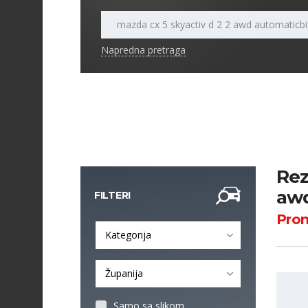
Napredna pretraga
Rez
awd
FILTERI
Pro
Kategorija
Županija
Samo sa slikom