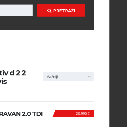
PRETRAŽI
iv d 2 2
Važniji
is
AVAN 2.0 TDI
20.990 €