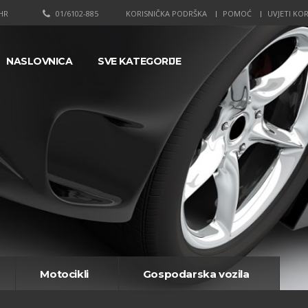
HR
01/6102-885
KORISNIČKA PODRŠKA
POMOĆ
UVJETI KOR
NASLOVNICA
SVE KATEGORIJE
Motocikli
Gospodarska vozila