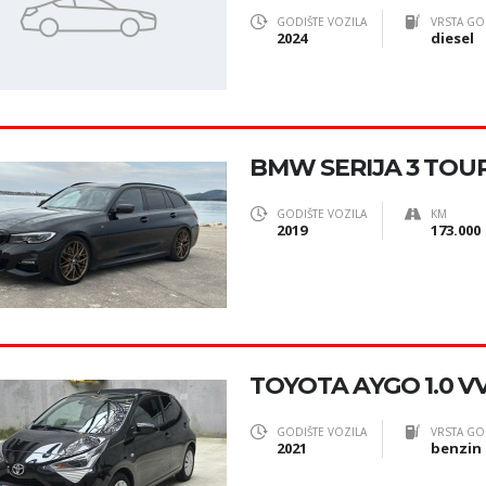
GODIŠTE VOZILA
VRSTA GO
2024
diesel
BMW SERIJA 3 TOU
GODIŠTE VOZILA
KM
2019
173.000
TOYOTA AYGO 1.0 VV
GODIŠTE VOZILA
VRSTA GO
2021
benzin