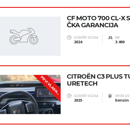
CF MOTO 700 CL-X 
ČKA GARANCIJA
GODIŠTE VOZILA
KM
2024
3.400
CITROËN C3 PLUS TU
P
R
V
I
V
L
A
S
N
URETECH
I
K
GODIŠTE VOZILA
VRSTA GO
2025
benzin