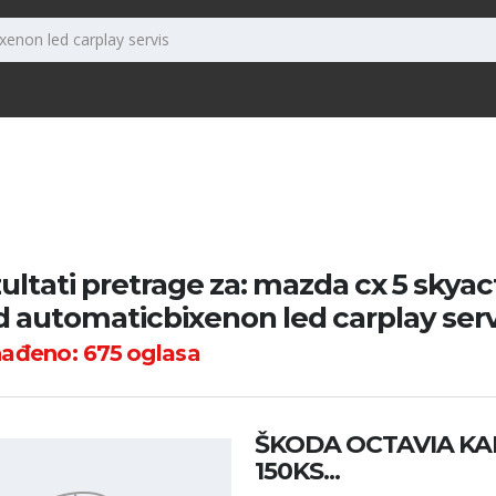
ultati pretrage za: mazda cx 5 skyact
 automaticbixenon led carplay serv
nađeno:
675
oglasa
ŠKODA OCTAVIA KAR
150KS...