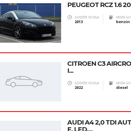
PEUGEOT RCZ 1.6 2
GODIŠTE VOZILA
VRSTA GO
2013
benzin
CITROEN C3 AIRCRO
I...
GODIŠTE VOZILA
VRSTA GO
2022
diesel
AUDI A4 2,0 TDI AU
E, LED,...