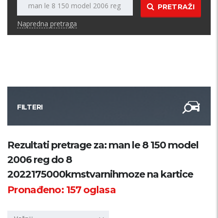
PRETRAŽI
Napredna pretraga
FILTERI
Kategorija
Rezultati pretrage za: man le 8 150 model
2006 reg do 8
Županija
2022175000kmstvarnihmoze na kartice
Pronađeno:
157
oglasa
Samo sa slikom
PRETRAŽI