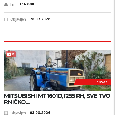
116.000
km
28.07.2026.
Objavljen
13
5.590 €
MITSUBISHI MT1601D,1255 RH, SVE TVO
RNIČKO...
03.08.2026.
Objavljen