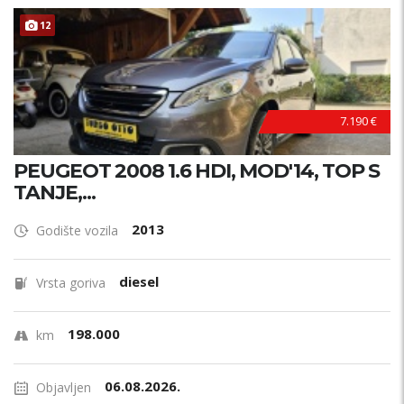
12
7.190 €
PEUGEOT 2008 1.6 HDI, MOD'14, TOP S
TANJE,...
2013
Godište vozila
diesel
Vrsta goriva
198.000
km
06.08.2026.
Objavljen