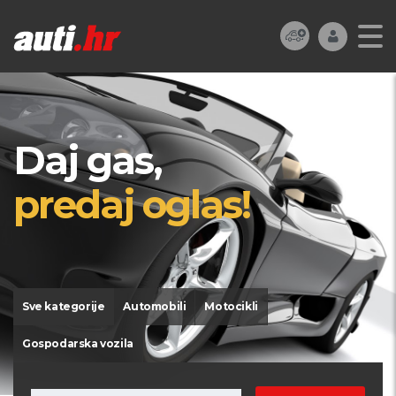
Daj gas,
predaj oglas!
Sve kategorije
Automobili
Motocikli
Gospodarska vozila