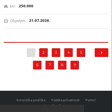
250.000
km
21.07.2026.
Objavljen
1
2
3
4
5
6
7
8
9
Korisnička podrška
Politika privatnosti
Pomoć
Uvjeti korištenja