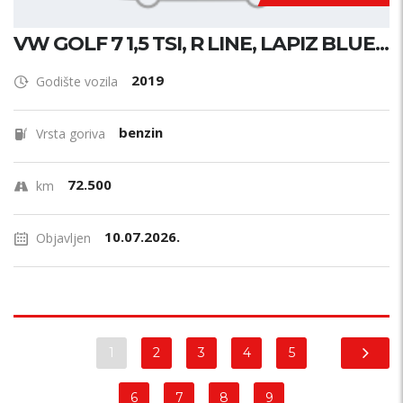
VW GOLF 7 1,5 TSI, R LINE, LAPIZ BLUE...
2019
Godište vozila
benzin
Vrsta goriva
72.500
km
10.07.2026.
Objavljen
1
2
3
4
5
6
7
8
9