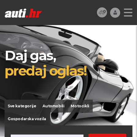
Daj gas,
predaj oglas!
Sve kategorije
Automobili
Motocikli
Gospodarska vozila