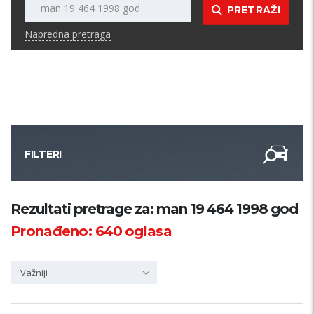
PRETRAŽI
Napredna pretraga
FILTERI
Kategorija
Rezultati pretrage za: man 19 464 1998 god
Pronađeno:
640
oglasa
Županija
Važniji
Samo sa slikom
PRETRAŽI