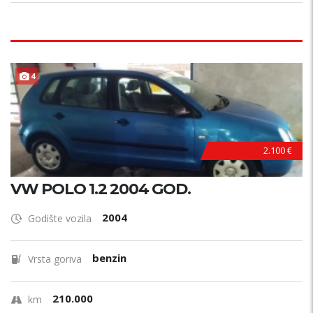
4
2.100 €
VW POLO 1.2 2004 GOD.
2004
Godište vozila
benzin
Vrsta goriva
210.000
km