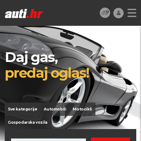
Daj gas,
predaj oglas!
Sve kategorije
Automobili
Motocikli
Gospodarska vozila