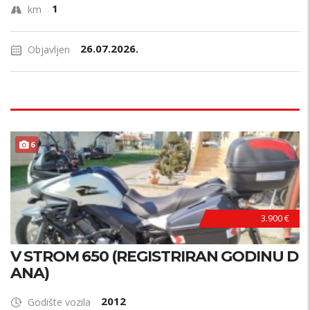
1
km
26.07.2026.
Objavljen
6
3.900 €
V STROM 650 (REGISTRIRAN GODINU D
ANA)
2012
Godište vozila