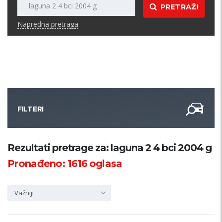
PRETRAŽI
Napredna pretraga
FILTERI
Kategorija
Rezultati pretrage za: laguna 2 4 bci 2004 g
Pronađeno:
1616
oglasa
Županija
Važniji
Samo sa slikom
PRETRAŽI