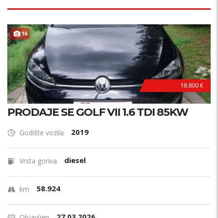
16
18.800 €
PRODAJE SE GOLF VII 1.6 TDI 85KW
2019
Godište vozila
diesel
Vrsta goriva
58.924
km
27.03.2026.
Objavljen