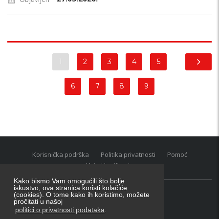
1
2
3
4
5
6
7
8
9
Korisnička podrška
Politika privatnosti
Pomoć
Uvjeti korištenja
Kako bismo Vam omogućili što bolje
iskustvo, ova stranica koristi kolačiće
(cookies). O tome kako ih koristimo, možete
Oglasnik grupacija:
posao.hr
|
oglasnik.hr
|
auti.hr
pročitati u našoj
Tečaj za konverziju u EUR valutu: 1 euro = 7.53450 kn
politici o privatnosti podataka
.