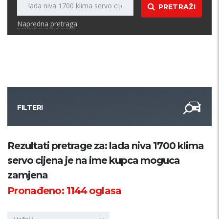
PRETRAŽI
Napredna pretraga
FILTERI
Kategorija
Rezultati pretrage za: lada niva 1700 klima
servo cijena je na ime kupca moguca
Županija
zamjena
Pronađeno:
1144
oglasa
Samo sa slikom
PRETRAŽI