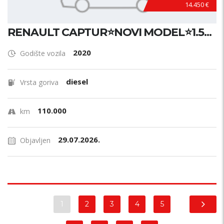
14.450 €
RENAULT CAPTUR⭐NOVI MODEL⭐1.5...
2020
Godište vozila
diesel
Vrsta goriva
110.000
km
29.07.2026.
Objavljen
1
2
3
4
5