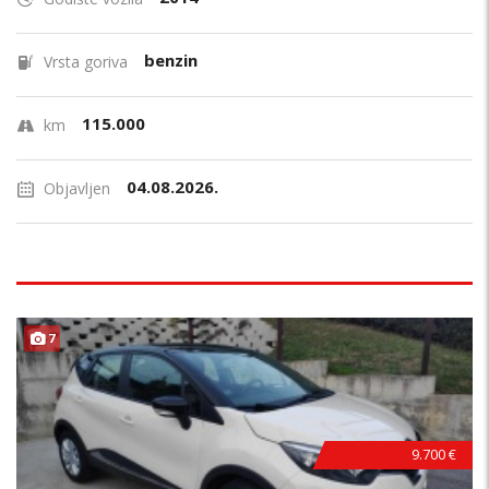
benzin
Vrsta goriva
115.000
km
04.08.2026.
Objavljen
7
9.700 €