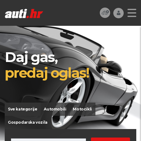
Daj gas,
predaj oglas!
Sve kategorije
Automobili
Motocikli
Gospodarska vozila