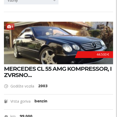
Važniji
5
44.500 €
MERCEDES CL 55 AMG KOMPRESSOR, I
ZVRSNO...
2003
Godište vozila
benzin
Vrsta goriva
99.000
km