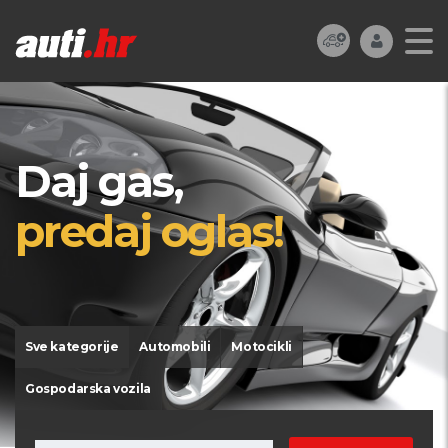
Daj gas,
predaj oglas!
Sve kategorije
Automobili
Motocikli
Gospodarska vozila