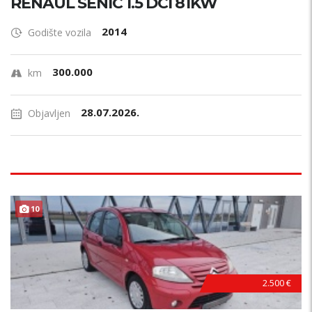
RENAUL SENIC 1.5 DCI 81KW
2014
Godište vozila
300.000
km
28.07.2026.
Objavljen
10
2.500 €