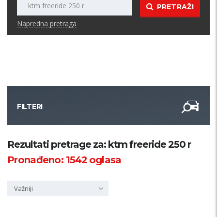
PRETRAŽI
Napredna pretraga
FILTERI
Kategorija
Rezultati pretrage za: ktm freeride 250 r
Pronađeno:
1542
oglasa
Županija
Važniji
Samo sa slikom
PRETRAŽI