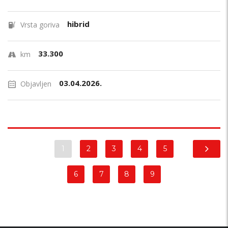
hibrid
Vrsta goriva
33.300
km
03.04.2026.
Objavljen
1
2
3
4
5
6
7
8
9