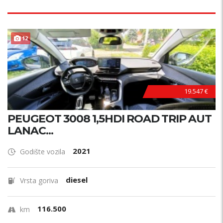
12
19.547 €
PEUGEOT 3008 1,5HDI ROAD TRIP AUT
LANAC...
2021
Godište vozila
diesel
Vrsta goriva
116.500
km