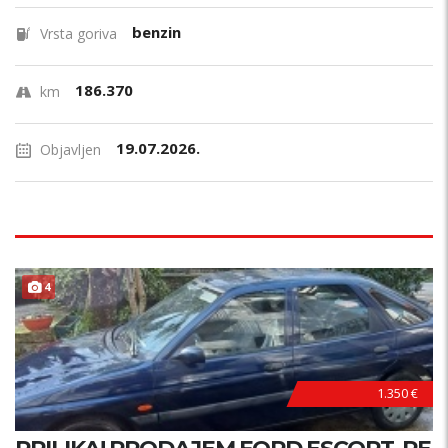
benzin
Vrsta goriva
186.370
km
19.07.2026.
Objavljen
4
1.350 €