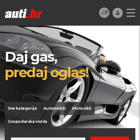
Daj gas,
predaj oglas!
Sve kategorije
Automobili
Motocikli
Gospodarska vozila