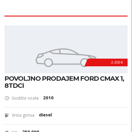
2.300 €
POVOLJNO PRODAJEM FORD CMAX 1,
8TDCI
2010
Godište vozila
diesel
Vrsta goriva
250.000