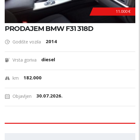
11.000 €
PRODAJEM BMW F31 318D
2014
Godište vozila
diesel
Vrsta goriva
182.000
km
30.07.2026.
Objavljen