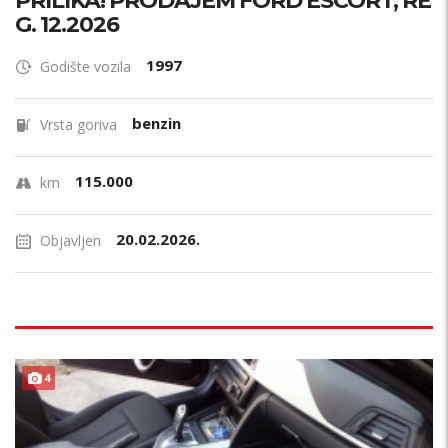
PRILIKA! PRODAJEM FORD ESCORT, RE
G. 12.2026
1997
Godište vozila
benzin
Vrsta goriva
115.000
km
20.02.2026.
Objavljen
4