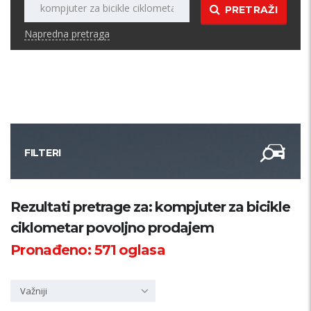
PRETRAŽI
Napredna pretraga
FILTERI
Kategorija
Rezultati pretrage za: kompjuter za bicikle
ciklometar povoljno prodajem
Županija
Pronađeno:
571
oglasa
Samo sa slikom
Važniji
PRETRAŽI