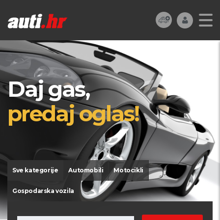
Daj gas,
predaj oglas!
Sve kategorije
Automobili
Motocikli
Gospodarska vozila