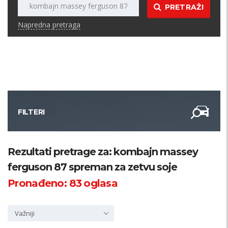
PRETRAŽI
Napredna pretraga
FILTERI
Kategorija
Rezultati pretrage za: kombajn massey
ferguson 87 spreman za zetvu soje
Županija
Pronađeno:
83
oglasa
Samo sa slikom
Važniji
PRETRAŽI